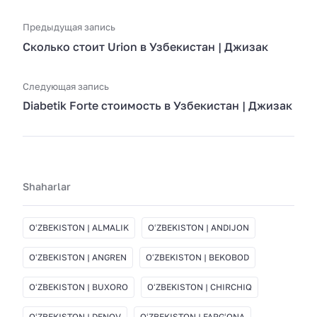
Предыдущая запись
Сколько стоит Urion в Узбекистан | Джизак
Следующая запись
Diabetik Forte стоимость в Узбекистан | Джизак
Shaharlar
OʻZBEKISTON | ALMALIK
OʻZBEKISTON | ANDIJON
OʻZBEKISTON | ANGREN
OʻZBEKISTON | BEKOBOD
OʻZBEKISTON | BUXORO
OʻZBEKISTON | CHIRCHIQ
OʻZBEKISTON | DENOV
OʻZBEKISTON | FARGʻONA