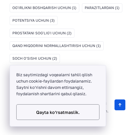
OG'IRLIKNI BOSHQARISH UCHUN
(1)
PARAZITLARDAN
(1)
POTENTSIYA UCHUN
(3)
PROSTATANI SOG'LIG'I UCHUN
(2)
QAND MIQDORINI NORMALLASHTIRISH UCHUN
(1)
SOCH O'SISHI UCHUN
(2)
Biz saytimizdagi voqealarni tahlil qilish
uchun cookie-fayllardan foydalanamiz.
Saytni ko‘rishni davom ettirsangiz,
foydalanish shartlarini qabul qilasiz.
ThinkBayTech ©
2012 -
2026
O‘zbekistonda sifatli
biologik faol qo‘shimchalarni sotuvchi onlayn do‘kon.
Qayta ko‘rsatmaslik.