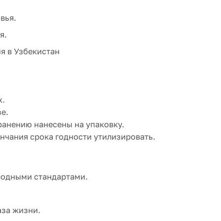
вья.
я.
я в Узбекистан
х.
е.
анению нанесены на упаковку.
ончания срока годности утилизировать.
родными стандартами.
аза жизни.