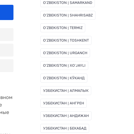
OʻZBEKISTON | SAMARKAND
OʻZBEKISTON | SHAHRISABZ
OʻZBEKISTON | TERMIZ
OʻZBEKISTON | TOSHKENT
OʻZBEKISTON | URGANCH
OʻZBEKISTON | XOʻJAYLI
OʻZBEKISTON | КЎКАНД
УЗБЕКИСТАН | АЛМАЛЫК
ивном
УЗБЕКИСТАН | АНГРЕН
е
емые
УЗБЕКИСТАН | АНДИЖАН
УЗБЕКИСТАН | БЕКАБАД