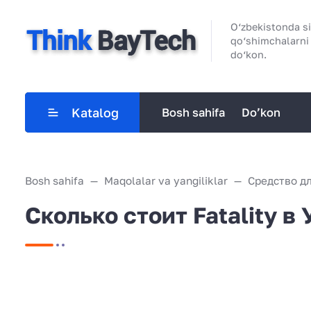
O‘zbekistonda sif
qo‘shimchalarni
do‘kon.
Katalog
Bosh sahifa
Do’kon
Bosh sahifa
Maqolalar va yangiliklar
Средство дл
Сколько стоит Fatality в