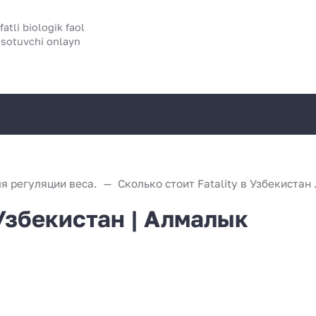
atli biologik faol
 sotuvchi onlayn
я регуляции веса.
Сколько с
 Узбекистан | Алмалык