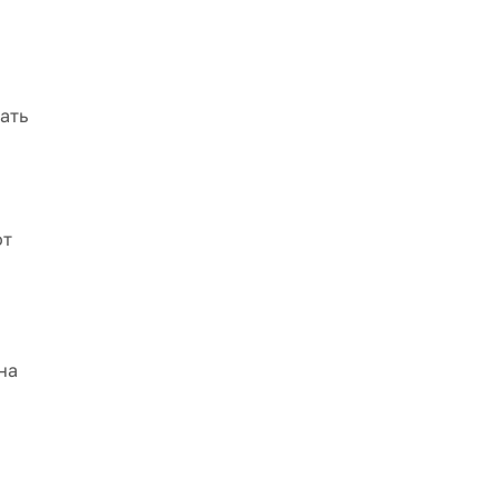
ать
от
на