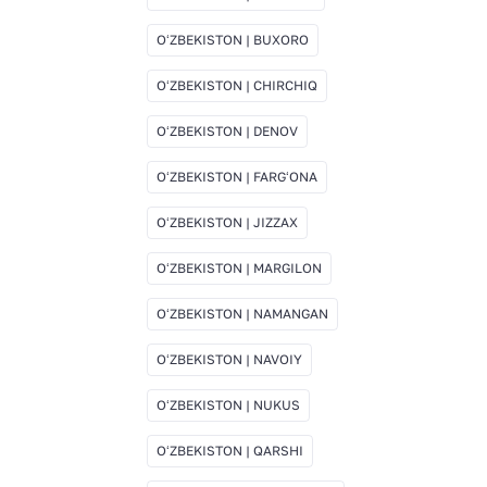
OʻZBEKISTON | BUXORO
OʻZBEKISTON | CHIRCHIQ
OʻZBEKISTON | DENOV
OʻZBEKISTON | FARGʻONA
OʻZBEKISTON | JIZZAX
OʻZBEKISTON | MARGILON
OʻZBEKISTON | NAMANGAN
OʻZBEKISTON | NAVOIY
OʻZBEKISTON | NUKUS
OʻZBEKISTON | QARSHI