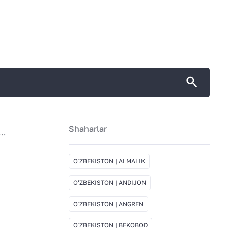
Shaharlar
тоит Fatality в Узбекистан | Алмалык
OʻZBEKISTON | ALMALIK
OʻZBEKISTON | ANDIJON
OʻZBEKISTON | ANGREN
OʻZBEKISTON | BEKOBOD