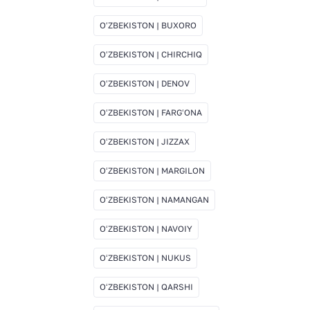
OʻZBEKISTON | BUXORO
OʻZBEKISTON | CHIRCHIQ
OʻZBEKISTON | DENOV
OʻZBEKISTON | FARGʻONA
OʻZBEKISTON | JIZZAX
OʻZBEKISTON | MARGILON
OʻZBEKISTON | NAMANGAN
OʻZBEKISTON | NAVOIY
OʻZBEKISTON | NUKUS
OʻZBEKISTON | QARSHI