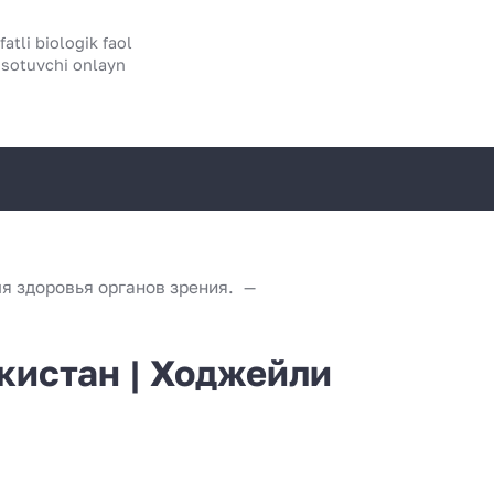
atli biologik faol
 sotuvchi onlayn
я здоровья органов зрения.
екистан | Ходжейли