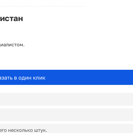
кистан
циалистом.
азать в один клик
его несколько штук.