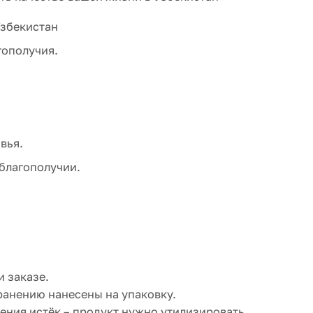
Узбекистан
гополучия.
вья.
благополучии.
 заказе.
анению нанесены на упаковку.
ения истёк – продукт нужно утилизировать.