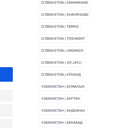
OʻZBEKISTON | SAMARKAND
OʻZBEKISTON | SHAHRISABZ
OʻZBEKISTON | TERMIZ
OʻZBEKISTON | TOSHKENT
OʻZBEKISTON | URGANCH
OʻZBEKISTON | XOʻJAYLI
OʻZBEKISTON | КЎКАНД
УЗБЕКИСТАН | АЛМАЛЫК
УЗБЕКИСТАН | АНГРЕН
УЗБЕКИСТАН | АНДИЖАН
УЗБЕКИСТАН | БЕКАБАД