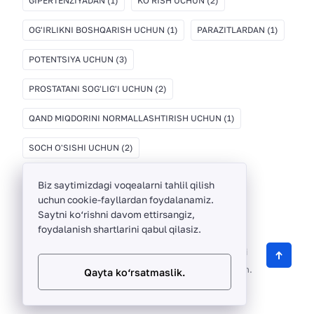
GIPERTENZIYADAN
(1)
KO'RISH UCHUN
(2)
OG'IRLIKNI BOSHQARISH UCHUN
(1)
PARAZITLARDAN
(1)
POTENTSIYA UCHUN
(3)
PROSTATANI SOG'LIG'I UCHUN
(2)
QAND MIQDORINI NORMALLASHTIRISH UCHUN
(1)
SOCH O'SISHI UCHUN
(2)
Biz saytimizdagi voqealarni tahlil qilish
uchun cookie-fayllardan foydalanamiz.
Saytni ko‘rishni davom ettirsangiz,
foydalanish shartlarini qabul qilasiz.
ThinkBayTech ©
2012 -
2026
O‘zbekistonda sifatli
biologik faol qo‘shimchalarni sotuvchi onlayn do‘kon.
Qayta ko‘rsatmaslik.