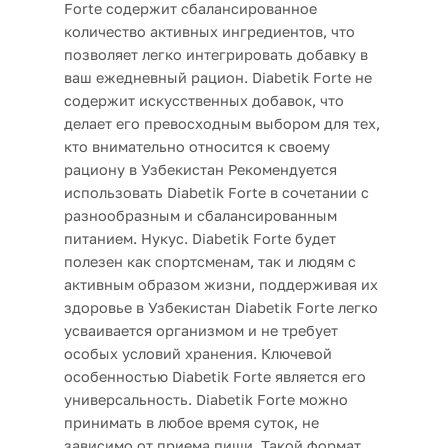
Forte содержит сбалансированное
количество активных ингредиентов, что
позволяет легко интегрировать добавку в
ваш ежедневный рацион. Diabetik Forte не
содержит искусственных добавок, что
делает его превосходным выбором для тех,
кто внимательно относится к своему
рациону в Узбекистан Рекомендуется
использовать Diabetik Forte в сочетании с
разнообразным и сбалансированным
питанием. Нукус. Diabetik Forte будет
полезен как спортсменам, так и людям с
активным образом жизни, поддерживая их
здоровье в Узбекистан Diabetik Forte легко
усваивается организмом и не требует
особых условий хранения. Ключевой
особенностью Diabetik Forte является его
универсальность. Diabetik Forte можно
принимать в любое время суток, не
зависимо от приема пищи. Такой формат