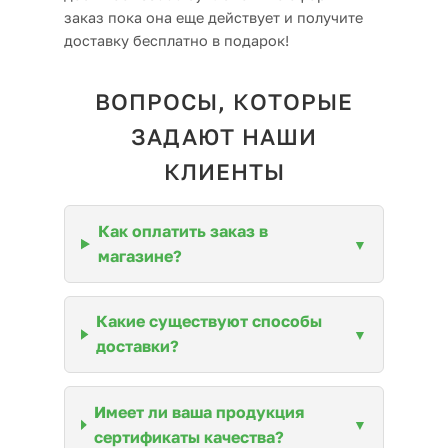
заказ пока она еще действует и получите
доставку бесплатно в подарок!
ВОПРОСЫ, КОТОРЫЕ
ЗАДАЮТ НАШИ
КЛИЕНТЫ
Как оплатить заказ в
магазине?
Какие существуют способы
доставки?
Имеет ли ваша продукция
сертификаты качества?