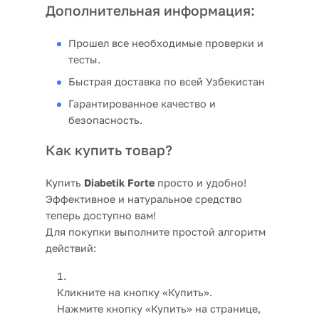
Дополнительная информация:
Прошел все необходимые проверки и
тесты.
Быстрая доставка по всей Узбекистан
Гарантированное качество и
безопасность.
Как купить товар?
Купить
Diabetik Forte
просто и удобно!
Эффективное и натуральное средство
теперь доступно вам!
Для покупки выполните простой алгоритм
действий:
Кликните на кнопку «Купить».
Нажмите кнопку «Купить» на странице,