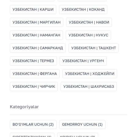
УЗБЕКИСТАН | КАРШИ
УЗБЕКИСТАН | КОКАНД
УЗБЕКИСТАН | МАРГИЛАН
УЗБЕКИСТАН | НАВОИ
УЗБЕКИСТАН | НАМАНГАН
УЗБЕКИСТАН | НУКУС
УЗБЕКИСТАН | САМАРКАНД
УЗБЕКИСТАН | ТАШКЕНТ
УЗБЕКИСТАН | ТЕРМЕЗ
УЗБЕКИСТАН | УРГЕНЧ
УЗБЕКИСТАН | ФЕРГАНА
УЗБЕКИСТАН | ХОДЖЕЙЛИ
УЗБЕКИСТАН | ЧИРЧИК
УЗБЕКИСТАН | ШАХРИСАБЗ
Kategoriyalar
BO'G'IMLAR UCHUN
(2)
GEMORROY UCHUN
(1)