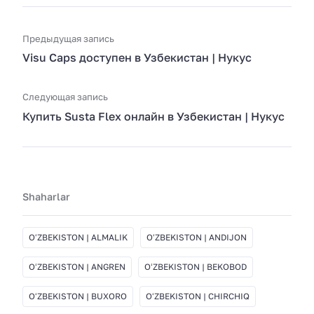
Предыдущая запись
Visu Caps доступен в Узбекистан | Нукус
Следующая запись
Купить Susta Flex онлайн в Узбекистан | Нукус
Shaharlar
OʻZBEKISTON | ALMALIK
OʻZBEKISTON | ANDIJON
OʻZBEKISTON | ANGREN
OʻZBEKISTON | BEKOBOD
OʻZBEKISTON | BUXORO
OʻZBEKISTON | CHIRCHIQ