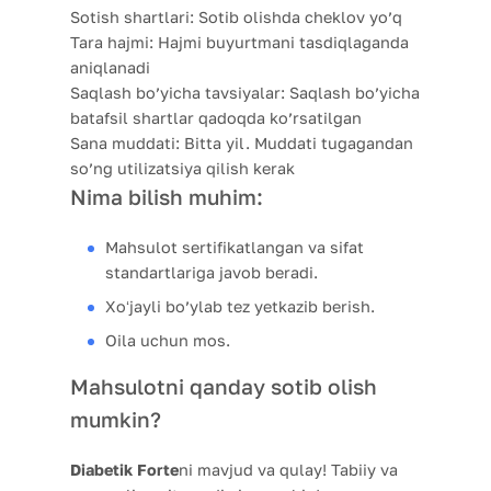
Sotish shartlari:
Sotib olishda cheklov yo’q
Tara hajmi:
Hajmi buyurtmani tasdiqlaganda
aniqlanadi
Saqlash bo’yicha tavsiyalar:
Saqlash bo’yicha
batafsil shartlar qadoqda ko’rsatilgan
Sana muddati:
Bitta yil. Muddati tugagandan
so’ng utilizatsiya qilish kerak
Nima bilish muhim:
Mahsulot sertifikatlangan va sifat
standartlariga javob beradi.
Xoʻjayli bo’ylab tez yetkazib berish.
Oila uchun mos.
Mahsulotni qanday sotib olish
mumkin?
Diabetik Forte
ni mavjud va qulay! Tabiiy va