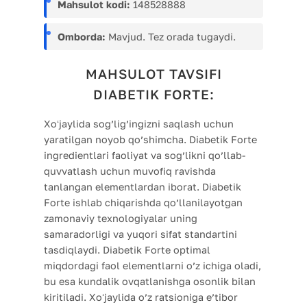
Mahsulot kodi:
148528888
Omborda:
Mavjud. Tez orada tugaydi.
MAHSULOT TAVSIFI
DIABETIK FORTE:
Xoʻjaylida sog’lig’ingizni saqlash uchun
yaratilgan noyob qo’shimcha. Diabetik Forte
ingredientlari faoliyat va sog’likni qo’llab-
quvvatlash uchun muvofiq ravishda
tanlangan elementlardan iborat. Diabetik
Forte ishlab chiqarishda qo’llanilayotgan
zamonaviy texnologiyalar uning
samaradorligi va yuqori sifat standartini
tasdiqlaydi. Diabetik Forte optimal
miqdordagi faol elementlarni o’z ichiga oladi,
bu esa kundalik ovqatlanishga osonlik bilan
kiritiladi. Xoʻjaylida o’z ratsioniga e’tibor