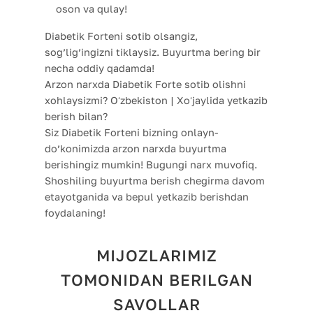
oson va qulay!
Diabetik Forteni sotib olsangiz,
sog’lig’ingizni tiklaysiz. Buyurtma bering bir
necha oddiy qadamda!
Arzon narxda Diabetik Forte sotib olishni
xohlaysizmi? Oʻzbekiston | Xoʻjaylida yetkazib
berish bilan?
Siz Diabetik Forteni bizning onlayn-
do’konimizda arzon narxda buyurtma
berishingiz mumkin! Bugungi narx muvofiq.
Shoshiling buyurtma berish chegirma davom
etayotganida va bepul yetkazib berishdan
foydalaning!
MIJOZLARIMIZ
TOMONIDAN BERILGAN
SAVOLLAR