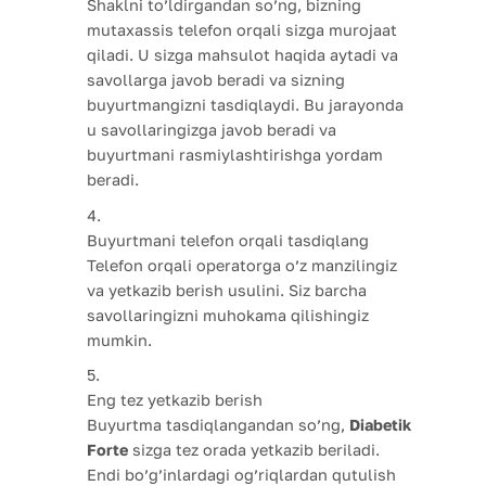
Shaklni to’ldirgandan so’ng, bizning
mutaxassis telefon orqali sizga murojaat
qiladi. U sizga mahsulot haqida aytadi va
savollarga javob beradi va sizning
buyurtmangizni tasdiqlaydi. Bu jarayonda
u savollaringizga javob beradi va
buyurtmani rasmiylashtirishga yordam
beradi.
Buyurtmani telefon orqali tasdiqlang
Telefon orqali operatorga o’z manzilingiz
va yetkazib berish usulini. Siz barcha
savollaringizni muhokama qilishingiz
mumkin.
Eng tez yetkazib berish
Buyurtma tasdiqlangandan so’ng,
Diabetik
Forte
sizga tez orada yetkazib beriladi.
Endi bo’g’inlardagi og’riqlardan qutulish