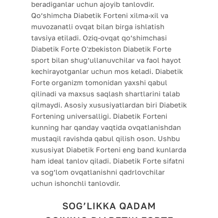
beradiganlar uchun ajoyib tanlovdir.
Qo’shimcha Diabetik Forteni xilma-xil va
muvozanatli ovqat bilan birga ishlatish
tavsiya etiladi. Oziq-ovqat qo’shimchasi
Diabetik Forte Oʻzbekiston Diabetik Forte
sport bilan shug’ullanuvchilar va faol hayot
kechirayotganlar uchun mos keladi. Diabetik
Forte organizm tomonidan yaxshi qabul
qilinadi va maxsus saqlash shartlarini talab
qilmaydi. Asosiy xususiyatlardan biri Diabetik
Fortening universalligi. Diabetik Forteni
kunning har qanday vaqtida ovqatlanishdan
mustaqil ravishda qabul qilish oson. Ushbu
xususiyat Diabetik Forteni eng band kunlarda
ham ideal tanlov qiladi. Diabetik Forte sifatni
va sog’lom ovqatlanishni qadrlovchilar
uchun ishonchli tanlovdir.
SOG’LIKKA QADAM