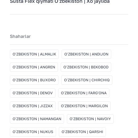
Susta Flex qiymati Oʻzbekiston | Xoʻjaylida
Shaharlar
OʻZBEKISTON | ALMALIK
OʻZBEKISTON | ANDIJON
OʻZBEKISTON | ANGREN
OʻZBEKISTON | BEKOBOD
OʻZBEKISTON | BUXORO
OʻZBEKISTON | CHIRCHIQ
OʻZBEKISTON | DENOV
OʻZBEKISTON | FARGʻONA
OʻZBEKISTON | JIZZAX
OʻZBEKISTON | MARGILON
OʻZBEKISTON | NAMANGAN
OʻZBEKISTON | NAVOIY
OʻZBEKISTON | NUKUS
OʻZBEKISTON | QARSHI