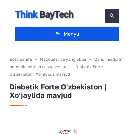
Menyu
Bosh sahifa
Maqolalar va yangiliklar
Qand miqdorini
normallashtirish uchun vosita.
Diabetik Forte
Oʻzbekiston | Xoʻjaylida mavjud
Diabetik Forte Oʻzbekiston |
Xoʻjaylida mavjud