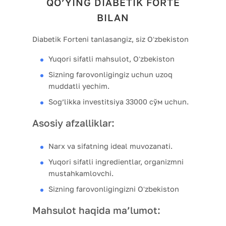
QO’YING DIABETIK FORTE
BILAN
Diabetik Forteni tanlasangiz, siz Oʻzbekiston
Yuqori sifatli mahsulot, Oʻzbekiston
Sizning farovonligingiz uchun uzoq
muddatli yechim.
Sog’likka investitsiya 33000 сўм uchun.
Asosiy afzalliklar:
Narx va sifatning ideal muvozanati.
Yuqori sifatli ingredientlar, organizmni
mustahkamlovchi.
Sizning farovonligingizni Oʻzbekiston
Mahsulot haqida ma’lumot: