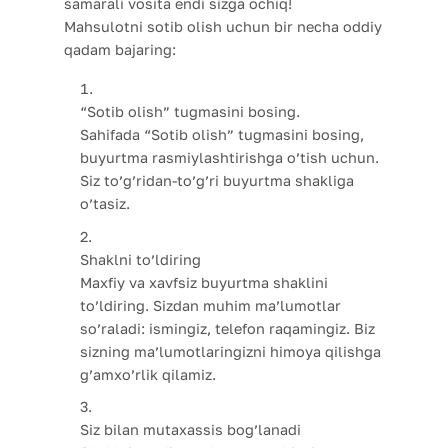
samarali vosita endi sizga ochiq!
Mahsulotni sotib olish uchun bir necha oddiy
qadam bajaring:
“Sotib olish” tugmasini bosing.
Sahifada “Sotib olish” tugmasini bosing,
buyurtma rasmiylashtirishga o’tish uchun.
Siz to’g’ridan-to’g’ri buyurtma shakliga
o’tasiz.
Shaklni to’ldiring
Maxfiy va xavfsiz buyurtma shaklini
to’ldiring. Sizdan muhim ma’lumotlar
so’raladi: ismingiz, telefon raqamingiz. Biz
sizning ma’lumotlaringizni himoya qilishga
g’amxo’rlik qilamiz.
Siz bilan mutaxassis bog’lanadi