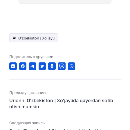
Oʻzbekiston | Xoʻjayli
Поделитесь с друзьями
Предыдущая запись
Urionni Oʻzbekiston | Xoʻjaylida qayerdan sotib
olish mumkin
Следующая запись