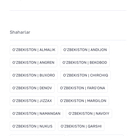
Shaharlar
OʻZBEKISTON | ALMALIK
OʻZBEKISTON | ANDIJON
OʻZBEKISTON | ANGREN
OʻZBEKISTON | BEKOBOD
OʻZBEKISTON | BUXORO
OʻZBEKISTON | CHIRCHIQ
OʻZBEKISTON | DENOV
OʻZBEKISTON | FARGʻONA
OʻZBEKISTON | JIZZAX
OʻZBEKISTON | MARGILON
OʻZBEKISTON | NAMANGAN
OʻZBEKISTON | NAVOIY
OʻZBEKISTON | NUKUS
OʻZBEKISTON | QARSHI