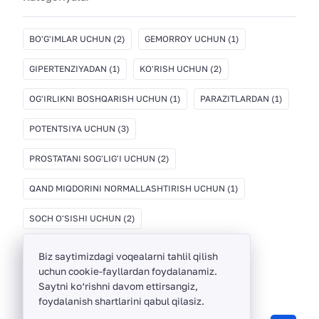
BO'G'IMLAR UCHUN
(2)
GEMORROY UCHUN
(1)
GIPERTENZIYADAN
(1)
KO'RISH UCHUN
(2)
OG'IRLIKNI BOSHQARISH UCHUN
(1)
PARAZITLARDAN
(1)
POTENTSIYA UCHUN
(3)
PROSTATANI SOG'LIG'I UCHUN
(2)
QAND MIQDORINI NORMALLASHTIRISH UCHUN
(1)
SOCH O'SISHI UCHUN
(2)
Biz saytimizdagi voqealarni tahlil qilish
uchun cookie-fayllardan foydalanamiz.
Saytni ko‘rishni davom ettirsangiz,
foydalanish shartlarini qabul qilasiz.