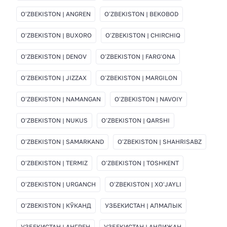
OʻZBEKISTON | ANGREN
OʻZBEKISTON | BEKOBOD
OʻZBEKISTON | BUXORO
OʻZBEKISTON | CHIRCHIQ
OʻZBEKISTON | DENOV
OʻZBEKISTON | FARGʻONA
OʻZBEKISTON | JIZZAX
OʻZBEKISTON | MARGILON
OʻZBEKISTON | NAMANGAN
OʻZBEKISTON | NAVOIY
OʻZBEKISTON | NUKUS
OʻZBEKISTON | QARSHI
OʻZBEKISTON | SAMARKAND
OʻZBEKISTON | SHAHRISABZ
OʻZBEKISTON | TERMIZ
OʻZBEKISTON | TOSHKENT
OʻZBEKISTON | URGANCH
OʻZBEKISTON | XOʻJAYLI
OʻZBEKISTON | КЎКАНД
УЗБЕКИСТАН | АЛМАЛЫК
УЗБЕКИСТАН | АНГРЕН
УЗБЕКИСТАН | АНДИЖАН