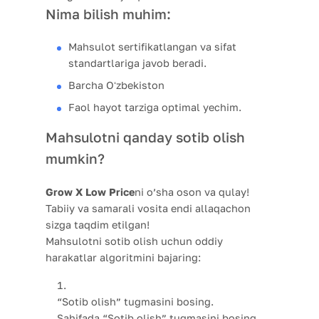
Nima bilish muhim:
Mahsulot sertifikatlangan va sifat
standartlariga javob beradi.
Barcha Oʻzbekiston
Faol hayot tarziga optimal yechim.
Mahsulotni qanday sotib olish
mumkin?
Grow X Low Price
ni o’sha oson va qulay!
Tabiiy va samarali vosita endi allaqachon
sizga taqdim etilgan!
Mahsulotni sotib olish uchun oddiy
harakatlar algoritmini bajaring:
“Sotib olish” tugmasini bosing.
Sahifada “Sotib olish” tugmasini bosing,