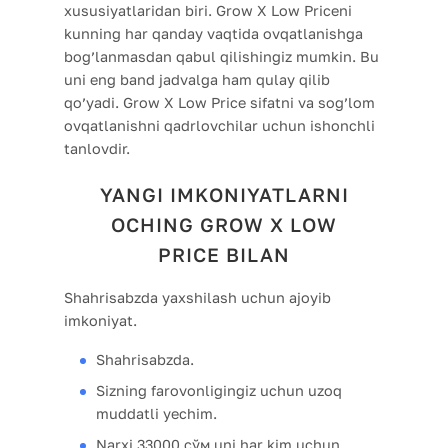
xususiyatlaridan biri. Grow X Low Priceni
kunning har qanday vaqtida ovqatlanishga
bog’lanmasdan qabul qilishingiz mumkin. Bu
uni eng band jadvalga ham qulay qilib
qo’yadi. Grow X Low Price sifatni va sog’lom
ovqatlanishni qadrlovchilar uchun ishonchli
tanlovdir.
YANGI IMKONIYATLARNI
OCHING GROW X LOW
PRICE BILAN
Shahrisabzda yaxshilash uchun ajoyib
imkoniyat.
Shahrisabzda.
Sizning farovonligingiz uchun uzoq
muddatli yechim.
Narxi 33000 сўм uni har kim uchun