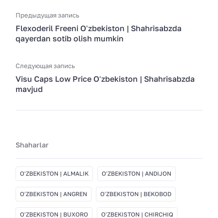
Предыдущая запись
Flexoderil Freeni Oʻzbekiston | Shahrisabzda
qayerdan sotib olish mumkin
Следующая запись
Visu Caps Low Price Oʻzbekiston | Shahrisabzda
mavjud
Shaharlar
OʻZBEKISTON | ALMALIK
OʻZBEKISTON | ANDIJON
OʻZBEKISTON | ANGREN
OʻZBEKISTON | BEKOBOD
OʻZBEKISTON | BUXORO
OʻZBEKISTON | CHIRCHIQ