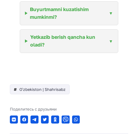
Buyurtmamni kuzatishim
mumkinmi?
Yetkazib berish qancha kun
oladi?
Oʻzbekiston | Shahrisabz
Поделитесь с друзьями