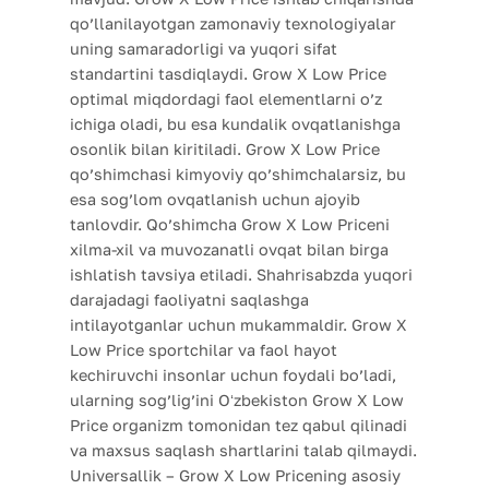
qo’llanilayotgan zamonaviy texnologiyalar
uning samaradorligi va yuqori sifat
standartini tasdiqlaydi. Grow X Low Price
optimal miqdordagi faol elementlarni o’z
ichiga oladi, bu esa kundalik ovqatlanishga
osonlik bilan kiritiladi. Grow X Low Price
qo’shimchasi kimyoviy qo’shimchalarsiz, bu
esa sog’lom ovqatlanish uchun ajoyib
tanlovdir. Qo’shimcha Grow X Low Priceni
xilma-xil va muvozanatli ovqat bilan birga
ishlatish tavsiya etiladi. Shahrisabzda yuqori
darajadagi faoliyatni saqlashga
intilayotganlar uchun mukammaldir. Grow X
Low Price sportchilar va faol hayot
kechiruvchi insonlar uchun foydali bo’ladi,
ularning sog’lig’ini Oʻzbekiston Grow X Low
Price organizm tomonidan tez qabul qilinadi
va maxsus saqlash shartlarini talab qilmaydi.
Universallik – Grow X Low Pricening asosiy