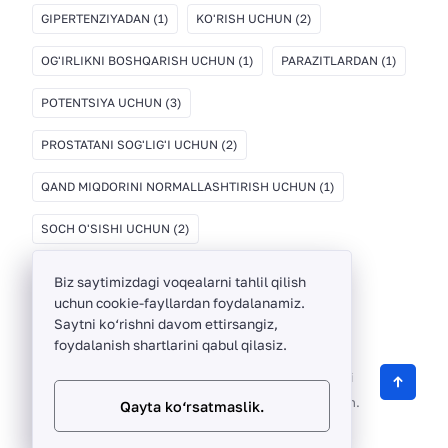
GIPERTENZIYADAN
(1)
KO'RISH UCHUN
(2)
OG'IRLIKNI BOSHQARISH UCHUN
(1)
PARAZITLARDAN
(1)
POTENTSIYA UCHUN
(3)
PROSTATANI SOG'LIG'I UCHUN
(2)
QAND MIQDORINI NORMALLASHTIRISH UCHUN
(1)
SOCH O'SISHI UCHUN
(2)
Biz saytimizdagi voqealarni tahlil qilish
uchun cookie-fayllardan foydalanamiz.
Saytni ko‘rishni davom ettirsangiz,
foydalanish shartlarini qabul qilasiz.
ThinkBayTech ©
2012 -
2026
O‘zbekistonda sifatli
biologik faol qo‘shimchalarni sotuvchi onlayn do‘kon.
Qayta ko‘rsatmaslik.