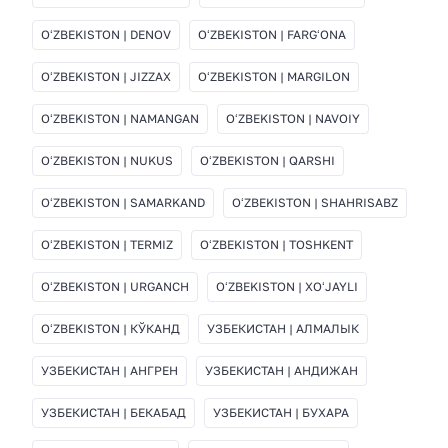
OʻZBEKISTON | DENOV
OʻZBEKISTON | FARGʻONA
OʻZBEKISTON | JIZZAX
OʻZBEKISTON | MARGILON
OʻZBEKISTON | NAMANGAN
OʻZBEKISTON | NAVOIY
OʻZBEKISTON | NUKUS
OʻZBEKISTON | QARSHI
OʻZBEKISTON | SAMARKAND
OʻZBEKISTON | SHAHRISABZ
OʻZBEKISTON | TERMIZ
OʻZBEKISTON | TOSHKENT
OʻZBEKISTON | URGANCH
OʻZBEKISTON | XOʻJAYLI
OʻZBEKISTON | КЎКАНД
УЗБЕКИСТАН | АЛМАЛЫК
УЗБЕКИСТАН | АНГРЕН
УЗБЕКИСТАН | АНДИЖАН
УЗБЕКИСТАН | БЕКАБАД
УЗБЕКИСТАН | БУХАРА