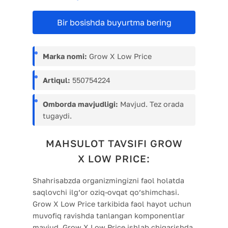
Bir bosishda buyurtma bering
Marka nomi:
Grow X Low Price
Artiqul:
550754224
Omborda mavjudligi:
Mavjud. Tez orada
tugaydi.
MAHSULOT TAVSIFI GROW
X LOW PRICE:
Shahrisabzda organizmingizni faol holatda
saqlovchi ilg’or oziq-ovqat qo’shimchasi.
Grow X Low Price tarkibida faol hayot uchun
muvofiq ravishda tanlangan komponentlar
mavjud. Grow X Low Price ishlab chiqarishda