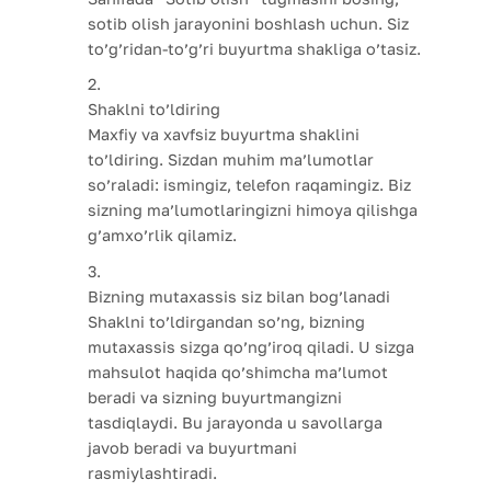
sotib olish jarayonini boshlash uchun. Siz
to’g’ridan-to’g’ri buyurtma shakliga o’tasiz.
Shaklni to’ldiring
Maxfiy va xavfsiz buyurtma shaklini
to’ldiring. Sizdan muhim ma’lumotlar
so’raladi: ismingiz, telefon raqamingiz. Biz
sizning ma’lumotlaringizni himoya qilishga
g’amxo’rlik qilamiz.
Bizning mutaxassis siz bilan bog’lanadi
Shaklni to’ldirgandan so’ng, bizning
mutaxassis sizga qo’ng’iroq qiladi. U sizga
mahsulot haqida qo’shimcha ma’lumot
beradi va sizning buyurtmangizni
tasdiqlaydi. Bu jarayonda u savollarga
javob beradi va buyurtmani
rasmiylashtiradi.