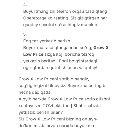
Buyurtmangizni telefon orqali tasdiqlang
Operatorga ko’rsating. Siz qiziqtirgan har
qanday savolni so’rashingiz mumkin.
Eng tez yetkazib berish
Buyurtma tasdiqlangandan so’ng,
Grow X
Low Price
sizga iloji boricha tezroq
yetkazib beriladi. Endi bo’g’inlardagi
og’riqlardan qutulish oson va qulay!
Grow X Low Priceni sotib olsangiz,
sog’lig’ingizni tiklaysiz. Buyurtma bering bir
necha daqiqada!
Ajoyib narxda Grow X Low Price sotib olishni
xohlaysizmi? Oʻzbekiston | Shahrisabzda
yetkazib berish bilan?
Siz Grow X Low Priceni bizning onlayn-
do’konimizda arzon narxda buyurtma