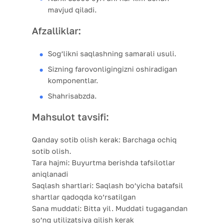
mavjud qiladi.
Afzalliklar:
Sog’likni saqlashning samarali usuli.
Sizning farovonligingizni oshiradigan
komponentlar.
Shahrisabzda.
Mahsulot tavsifi:
Qanday sotib olish kerak:
Barchaga ochiq
sotib olish.
Tara hajmi:
Buyurtma berishda tafsilotlar
aniqlanadi
Saqlash shartlari:
Saqlash bo’yicha batafsil
shartlar qadoqda ko’rsatilgan
Sana muddati:
Bitta yil. Muddati tugagandan
so’ng utilizatsiya qilish kerak