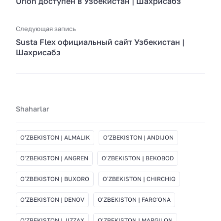
Urion доступен в Узбекистан | Шахрисабз
Следующая запись
Susta Flex официальный сайт Узбекистан |
Шахрисабз
Shaharlar
OʻZBEKISTON | ALMALIK
OʻZBEKISTON | ANDIJON
OʻZBEKISTON | ANGREN
OʻZBEKISTON | BEKOBOD
OʻZBEKISTON | BUXORO
OʻZBEKISTON | CHIRCHIQ
OʻZBEKISTON | DENOV
OʻZBEKISTON | FARGʻONA
OʻZBEKISTON | JIZZAX
OʻZBEKISTON | MARGILON