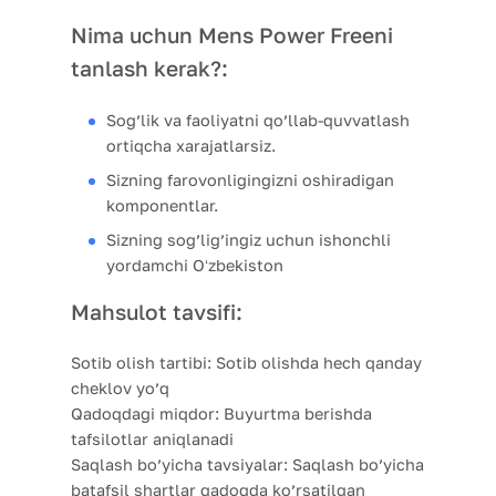
Nima uchun Mens Power Freeni
tanlash kerak?:
Sog’lik va faoliyatni qo’llab-quvvatlash
ortiqcha xarajatlarsiz.
Sizning farovonligingizni oshiradigan
komponentlar.
Sizning sog’lig’ingiz uchun ishonchli
yordamchi Oʻzbekiston
Mahsulot tavsifi:
Sotib olish tartibi:
Sotib olishda hech qanday
cheklov yo’q
Qadoqdagi miqdor:
Buyurtma berishda
tafsilotlar aniqlanadi
Saqlash bo’yicha tavsiyalar:
Saqlash bo’yicha
batafsil shartlar qadoqda ko’rsatilgan