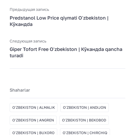
Предыдущая запись
Predstanol Low Price qiymati Oʻzbekiston |
Кўкандda
Следующая запись
Giper Tofort Free Oʻzbekiston | Кўкандda qancha
turadi
Shaharlar
OʻZBEKISTON | ALMALIK
OʻZBEKISTON | ANDIJON
OʻZBEKISTON | ANGREN
OʻZBEKISTON | BEKOBOD
OʻZBEKISTON | BUXORO
OʻZBEKISTON | CHIRCHIQ