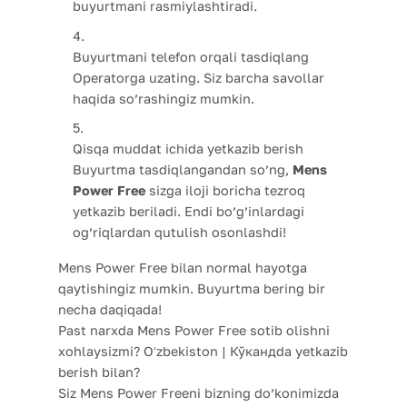
buyurtmani rasmiylashtiradi.
Buyurtmani telefon orqali tasdiqlang
Operatorga uzating. Siz barcha savollar
haqida so’rashingiz mumkin.
Qisqa muddat ichida yetkazib berish
Buyurtma tasdiqlangandan so’ng,
Mens
Power Free
sizga iloji boricha tezroq
yetkazib beriladi. Endi bo’g’inlardagi
og’riqlardan qutulish osonlashdi!
Mens Power Free bilan normal hayotga
qaytishingiz mumkin. Buyurtma bering bir
necha daqiqada!
Past narxda Mens Power Free sotib olishni
xohlaysizmi? Oʻzbekiston | Кўкандda yetkazib
berish bilan?
Siz Mens Power Freeni bizning do’konimizda