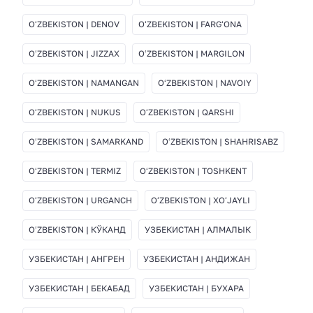
OʻZBEKISTON | DENOV
OʻZBEKISTON | FARGʻONA
OʻZBEKISTON | JIZZAX
OʻZBEKISTON | MARGILON
OʻZBEKISTON | NAMANGAN
OʻZBEKISTON | NAVOIY
OʻZBEKISTON | NUKUS
OʻZBEKISTON | QARSHI
OʻZBEKISTON | SAMARKAND
OʻZBEKISTON | SHAHRISABZ
OʻZBEKISTON | TERMIZ
OʻZBEKISTON | TOSHKENT
OʻZBEKISTON | URGANCH
OʻZBEKISTON | XOʻJAYLI
OʻZBEKISTON | КЎКАНД
УЗБЕКИСТАН | АЛМАЛЫК
УЗБЕКИСТАН | АНГРЕН
УЗБЕКИСТАН | АНДИЖАН
УЗБЕКИСТАН | БЕКАБАД
УЗБЕКИСТАН | БУХАРА