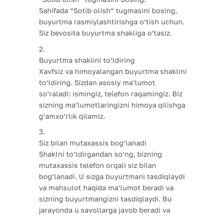
Sahifada “Sotib olish” tugmasini bosing,
buyurtma rasmiylashtirishga o’tish uchun.
Siz bevosita buyurtma shakliga o’tasiz.
Buyurtma shaklini to’ldiring
Xavfsiz va himoyalangan buyurtma shaklini
to’ldiring. Sizdan asosiy ma’lumot
so’raladi: ismingiz, telefon raqamingiz. Biz
sizning ma’lumotlaringizni himoya qilishga
g’amxo’rlik qilamiz.
Siz bilan mutaxassis bog’lanadi
Shaklni to’ldirgandan so’ng, bizning
mutaxassis telefon orqali siz bilan
bog’lanadi. U sizga buyurtmani tasdiqlaydi
va mahsulot haqida ma’lumot beradi va
sizning buyurtmangizni tasdiqlaydi. Bu
jarayonda u savollarga javob beradi va