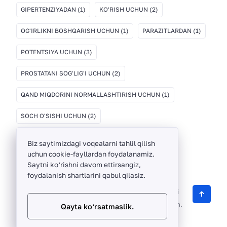
GIPERTENZIYADAN
(1)
KO'RISH UCHUN
(2)
OG'IRLIKNI BOSHQARISH UCHUN
(1)
PARAZITLARDAN
(1)
POTENTSIYA UCHUN
(3)
PROSTATANI SOG'LIG'I UCHUN
(2)
QAND MIQDORINI NORMALLASHTIRISH UCHUN
(1)
SOCH O'SISHI UCHUN
(2)
Biz saytimizdagi voqealarni tahlil qilish
uchun cookie-fayllardan foydalanamiz.
Saytni ko‘rishni davom ettirsangiz,
foydalanish shartlarini qabul qilasiz.
ThinkBayTech ©
2012 -
2026
O‘zbekistonda sifatli
biologik faol qo‘shimchalarni sotuvchi onlayn do‘kon.
Qayta ko‘rsatmaslik.