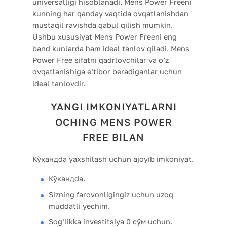
universalligi hisoblanadi. Mens Power Freeni
kunning har qanday vaqtida ovqatlanishdan
mustaqil ravishda qabul qilish mumkin.
Ushbu xususiyat Mens Power Freeni eng
band kunlarda ham ideal tanlov qiladi. Mens
Power Free sifatni qadrlovchilar va o’z
ovqatlanishiga e’tibor beradiganlar uchun
ideal tanlovdir.
YANGI IMKONIYATLARNI
OCHING MENS POWER
FREE BILAN
Кўкандda yaxshilash uchun ajoyib imkoniyat.
Кўкандda.
Sizning farovonligingiz uchun uzoq
muddatli yechim.
Sog’likka investitsiya 0 сўм uchun.