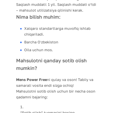
Saqlash muddati:
1 yil. Saqlash muddati o’tdi
– mahsulot utilizatsiya qilinishi kerak.
Nima bilish muhim:
Xalqaro standartlarga muvofiq ishlab
chiqariladi.
Barcha Oʻzbekiston
Oila uchun mos.
Mahsulotni qanday sotib olish
mumkin?
Mens Power Free
ni qulay va oson! Tabiiy va
samarali vosita endi sizga ochiq!
Mahsulotni sotib olish uchun bir necha oson
qadamni bajaring:
“Sotib olish” tugmasini bosing.