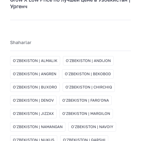
Ургенч
Shaharlar
OʻZBEKISTON | ALMALIK
OʻZBEKISTON | ANDIJON
OʻZBEKISTON | ANGREN
OʻZBEKISTON | BEKOBOD
OʻZBEKISTON | BUXORO
OʻZBEKISTON | CHIRCHIQ
OʻZBEKISTON | DENOV
OʻZBEKISTON | FARGʻONA
OʻZBEKISTON | JIZZAX
OʻZBEKISTON | MARGILON
OʻZBEKISTON | NAMANGAN
OʻZBEKISTON | NAVOIY
OʻZBEKISTON | NUKUS
OʻZBEKISTON | QARSHI