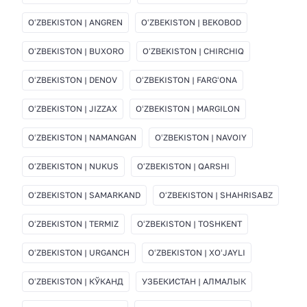
OʻZBEKISTON | ANGREN
OʻZBEKISTON | BEKOBOD
OʻZBEKISTON | BUXORO
OʻZBEKISTON | CHIRCHIQ
OʻZBEKISTON | DENOV
OʻZBEKISTON | FARGʻONA
OʻZBEKISTON | JIZZAX
OʻZBEKISTON | MARGILON
OʻZBEKISTON | NAMANGAN
OʻZBEKISTON | NAVOIY
OʻZBEKISTON | NUKUS
OʻZBEKISTON | QARSHI
OʻZBEKISTON | SAMARKAND
OʻZBEKISTON | SHAHRISABZ
OʻZBEKISTON | TERMIZ
OʻZBEKISTON | TOSHKENT
OʻZBEKISTON | URGANCH
OʻZBEKISTON | XOʻJAYLI
OʻZBEKISTON | КЎКАНД
УЗБЕКИСТАН | АЛМАЛЫК