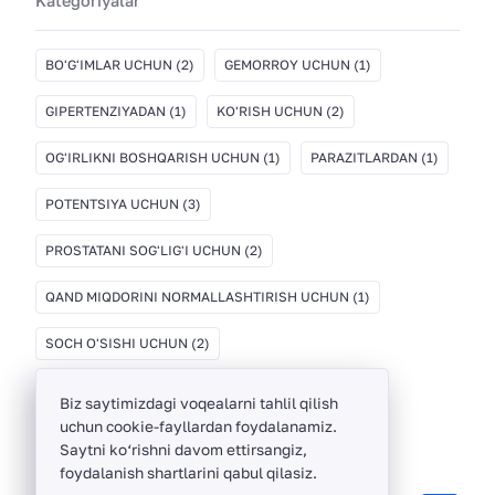
Kategoriyalar
BO'G'IMLAR UCHUN
(2)
GEMORROY UCHUN
(1)
GIPERTENZIYADAN
(1)
KO'RISH UCHUN
(2)
OG'IRLIKNI BOSHQARISH UCHUN
(1)
PARAZITLARDAN
(1)
POTENTSIYA UCHUN
(3)
PROSTATANI SOG'LIG'I UCHUN
(2)
QAND MIQDORINI NORMALLASHTIRISH UCHUN
(1)
SOCH O'SISHI UCHUN
(2)
Biz saytimizdagi voqealarni tahlil qilish
uchun cookie-fayllardan foydalanamiz.
Saytni ko‘rishni davom ettirsangiz,
foydalanish shartlarini qabul qilasiz.