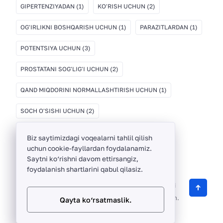
GIPERTENZIYADAN
(1)
KO'RISH UCHUN
(2)
OG'IRLIKNI BOSHQARISH UCHUN
(1)
PARAZITLARDAN
(1)
POTENTSIYA UCHUN
(3)
PROSTATANI SOG'LIG'I UCHUN
(2)
QAND MIQDORINI NORMALLASHTIRISH UCHUN
(1)
SOCH O'SISHI UCHUN
(2)
Biz saytimizdagi voqealarni tahlil qilish
uchun cookie-fayllardan foydalanamiz.
Saytni ko‘rishni davom ettirsangiz,
foydalanish shartlarini qabul qilasiz.
ThinkBayTech ©
2012 -
2026
O‘zbekistonda sifatli
biologik faol qo‘shimchalarni sotuvchi onlayn do‘kon.
Qayta ko‘rsatmaslik.