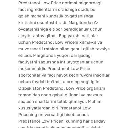
Predstanol Low Price optimal miqdordagi
faol ingredientlarni o’z ichiga oladi, bu
qo’shimchani kundalik ovqatlanishga
kiritishni osonlashtiradi. Margilonda o’z
ovqatlanishiga e’tibor beradiganlar uchun
ajoyib tanlov qiladi. Eng yaxshi natijalar
uchun Predstanol Low Priceni xilma-xil va
muvozanatli ratsion bilan qabul qilish tavsiya
etiladi. Margilonda yuqori darajadagi
faoliyatni saqlashga intilayotganlar uchun
mukammaldir. Predstanol Low Price
sportchilar va faol hayot kechiruvchi insonlar
uchun foydali bo’ladi, ularning sog’lig’ini
Oʻzbekiston Predstanol Low Price organizm
tomonidan oson qabul qilinadi va maxsus
saqlash shartlarini talab qilmaydi. Muhim
xususiyatlardan biri Predstanol Low
Pricening universalligi hisoblanadi.
Predstanol Low Priceni kunning har qanday
vaqtida ovqatlanishdan mustaqil ravishda