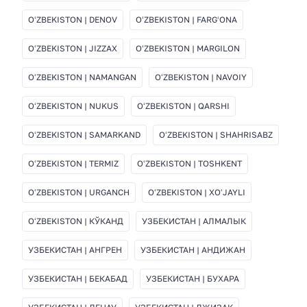
OʻZBEKISTON | DENOV
OʻZBEKISTON | FARGʻONA
OʻZBEKISTON | JIZZAX
OʻZBEKISTON | MARGILON
OʻZBEKISTON | NAMANGAN
OʻZBEKISTON | NAVOIY
OʻZBEKISTON | NUKUS
OʻZBEKISTON | QARSHI
OʻZBEKISTON | SAMARKAND
OʻZBEKISTON | SHAHRISABZ
OʻZBEKISTON | TERMIZ
OʻZBEKISTON | TOSHKENT
OʻZBEKISTON | URGANCH
OʻZBEKISTON | XOʻJAYLI
OʻZBEKISTON | КЎКАНД
УЗБЕКИСТАН | АЛМАЛЫК
УЗБЕКИСТАН | АНГРЕН
УЗБЕКИСТАН | АНДИЖАН
УЗБЕКИСТАН | БЕКАБАД
УЗБЕКИСТАН | БУХАРА