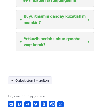
sertifikatlari tasdiqlanganmi?
Buyurtmamni qanday kuzatishim
mumkin?
Yetkazib berish uchun qancha
vaqt kerak?
Oʻzbekiston | Margilon
Поделитесь с друзьями