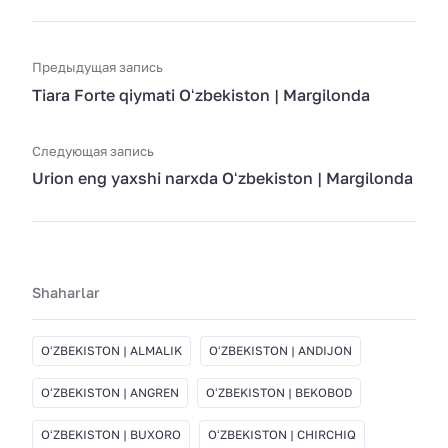
Предыдущая запись
Tiara Forte qiymati Oʻzbekiston | Margilonda
Следующая запись
Urion eng yaxshi narxda Oʻzbekiston | Margilonda
Shaharlar
OʻZBEKISTON | ALMALIK
OʻZBEKISTON | ANDIJON
OʻZBEKISTON | ANGREN
OʻZBEKISTON | BEKOBOD
OʻZBEKISTON | BUXORO
OʻZBEKISTON | CHIRCHIQ