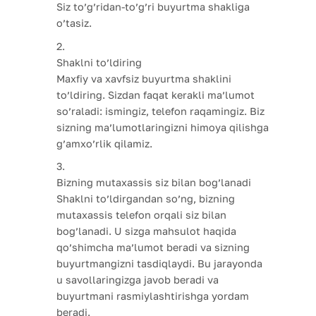
Siz to’g’ridan-to’g’ri buyurtma shakliga
o’tasiz.
Shaklni to’ldiring
Maxfiy va xavfsiz buyurtma shaklini
to’ldiring. Sizdan faqat kerakli ma’lumot
so’raladi: ismingiz, telefon raqamingiz. Biz
sizning ma’lumotlaringizni himoya qilishga
g’amxo’rlik qilamiz.
Bizning mutaxassis siz bilan bog’lanadi
Shaklni to’ldirgandan so’ng, bizning
mutaxassis telefon orqali siz bilan
bog’lanadi. U sizga mahsulot haqida
qo’shimcha ma’lumot beradi va sizning
buyurtmangizni tasdiqlaydi. Bu jarayonda
u savollaringizga javob beradi va
buyurtmani rasmiylashtirishga yordam
beradi.