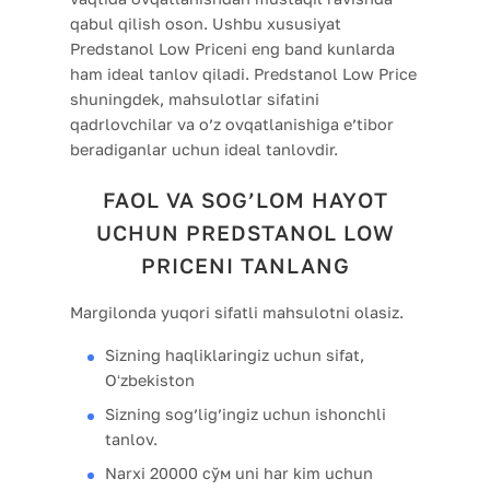
qabul qilish oson. Ushbu xususiyat
Predstanol Low Priceni eng band kunlarda
ham ideal tanlov qiladi. Predstanol Low Price
shuningdek, mahsulotlar sifatini
qadrlovchilar va o’z ovqatlanishiga e’tibor
beradiganlar uchun ideal tanlovdir.
FAOL VA SOG’LOM HAYOT
UCHUN PREDSTANOL LOW
PRICENI TANLANG
Margilonda yuqori sifatli mahsulotni olasiz.
Sizning haqliklaringiz uchun sifat,
Oʻzbekiston
Sizning sog’lig’ingiz uchun ishonchli
tanlov.
Narxi 20000 сўм uni har kim uchun