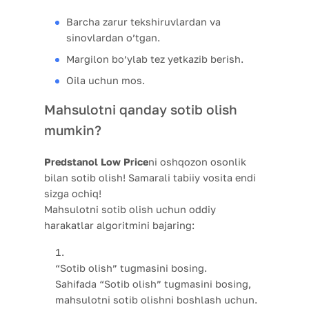
Barcha zarur tekshiruvlardan va
sinovlardan o’tgan.
Margilon bo’ylab tez yetkazib berish.
Oila uchun mos.
Mahsulotni qanday sotib olish
mumkin?
Predstanol Low Price
ni oshqozon osonlik
bilan sotib olish! Samarali tabiiy vosita endi
sizga ochiq!
Mahsulotni sotib olish uchun oddiy
harakatlar algoritmini bajaring:
“Sotib olish” tugmasini bosing.
Sahifada “Sotib olish” tugmasini bosing,
mahsulotni sotib olishni boshlash uchun.