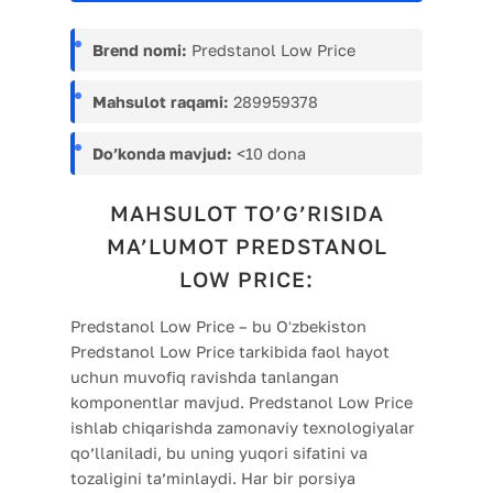
Brend nomi:
Predstanol Low Price
Mahsulot raqami:
289959378
Do’konda mavjud:
<10 dona
MAHSULOT TO’G’RISIDA
MA’LUMOT PREDSTANOL
LOW PRICE:
Predstanol Low Price – bu Oʻzbekiston
Predstanol Low Price tarkibida faol hayot
uchun muvofiq ravishda tanlangan
komponentlar mavjud. Predstanol Low Price
ishlab chiqarishda zamonaviy texnologiyalar
qo’llaniladi, bu uning yuqori sifatini va
tozaligini ta’minlaydi. Har bir porsiya