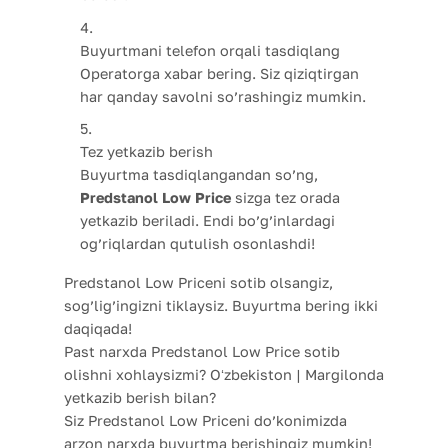
Buyurtmani telefon orqali tasdiqlang
Operatorga xabar bering. Siz qiziqtirgan
har qanday savolni so’rashingiz mumkin.
Tez yetkazib berish
Buyurtma tasdiqlangandan so’ng,
Predstanol Low Price
sizga tez orada
yetkazib beriladi. Endi bo’g’inlardagi
og’riqlardan qutulish osonlashdi!
Predstanol Low Priceni sotib olsangiz,
sog’lig’ingizni tiklaysiz. Buyurtma bering ikki
daqiqada!
Past narxda Predstanol Low Price sotib
olishni xohlaysizmi? Oʻzbekiston | Margilonda
yetkazib berish bilan?
Siz Predstanol Low Priceni do’konimizda
arzon narxda buyurtma berishingiz mumkin!