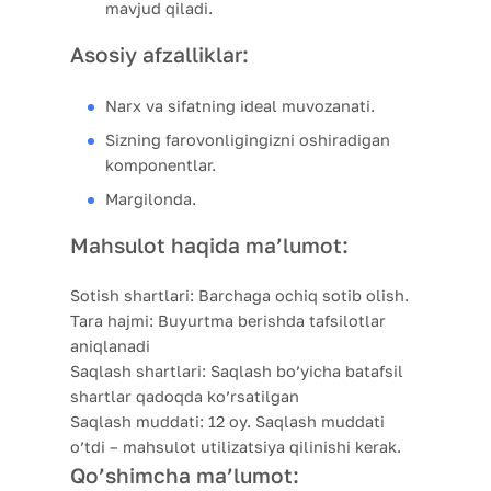
mavjud qiladi.
Asosiy afzalliklar:
Narx va sifatning ideal muvozanati.
Sizning farovonligingizni oshiradigan
komponentlar.
Margilonda.
Mahsulot haqida ma’lumot:
Sotish shartlari:
Barchaga ochiq sotib olish.
Tara hajmi:
Buyurtma berishda tafsilotlar
aniqlanadi
Saqlash shartlari:
Saqlash bo’yicha batafsil
shartlar qadoqda ko’rsatilgan
Saqlash muddati:
12 oy. Saqlash muddati
o’tdi – mahsulot utilizatsiya qilinishi kerak.
Qo’shimcha ma’lumot: