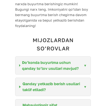
narxda buyurtma berishingiz mumkin!
Bugungi narx teng. Imkoniyatni qo’ldan boy
bermang buyurtma berish chegirma davom
etayotganida va bepul yetkazib berishdan
foydalaning!
MIJOZLARDAN
SO’ROVLAR
Do’konda buyurtma uchun
qanday to’lov usullari mavjud?
Qanday yetkazib berish usullari
taklif etiladi?
Mahsulotingiz sifat