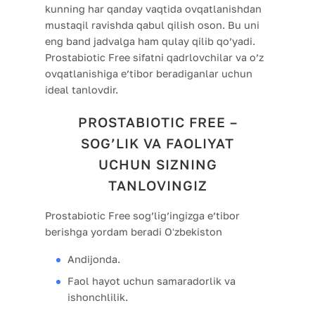
kunning har qanday vaqtida ovqatlanishdan
mustaqil ravishda qabul qilish oson. Bu uni
eng band jadvalga ham qulay qilib qo’yadi.
Prostabiotic Free sifatni qadrlovchilar va o’z
ovqatlanishiga e’tibor beradiganlar uchun
ideal tanlovdir.
PROSTABIOTIC FREE –
SOG’LIK VA FAOLIYAT
UCHUN SIZNING
TANLOVINGIZ
Prostabiotic Free sog’lig’ingizga e’tibor
berishga yordam beradi Oʻzbekiston
Andijonda.
Faol hayot uchun samaradorlik va
ishonchlilik.