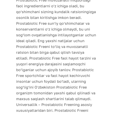
Prostabiotic Free muvozanatli miqdordagi
faol ingredientlarni o’z ichiga oladi, bu
qo’shimchani sizning kundalik ratsioningizga
osonlik bilan kiritishga imkon beradi.
Prostabiotic Free sun’iy qo’shimchalar va
konservantlarni o’z ichiga olmaydi, bu uni
sog’lom ovqatlanishga intilayotganlar uchun
ideal qiladi. Eng yaxshi natijalar uchun
Prostabiotic Freeni to’liq va muvozanatli
ratsion bilan birga qabul qilish tavsiya
etiladi. Prostabiotic Free faol hayot tarzini va
yuqori energiya darajasini saqlamoqchi
bo’lganlar uchun ajoyib tanlov. Prostabiotic
Free sportchilar va faol hayot kechiruvchi
insonlar uchun foydali bo’ladi, ularning
sog’lig’ini Oʻzbekiston Prostabiotic Free
organizm tomonidan yaxshi qabul qilinadi va
maxsus saqlash shartlarini talab qilmaydi.
Universallik – Prostabiotic Freening asosiy
xususiyatlaridan biri. Prostabiotic Freeni