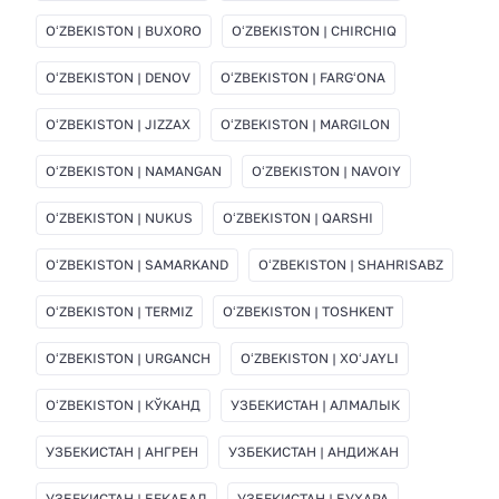
OʻZBEKISTON | BUXORO
OʻZBEKISTON | CHIRCHIQ
OʻZBEKISTON | DENOV
OʻZBEKISTON | FARGʻONA
OʻZBEKISTON | JIZZAX
OʻZBEKISTON | MARGILON
OʻZBEKISTON | NAMANGAN
OʻZBEKISTON | NAVOIY
OʻZBEKISTON | NUKUS
OʻZBEKISTON | QARSHI
OʻZBEKISTON | SAMARKAND
OʻZBEKISTON | SHAHRISABZ
OʻZBEKISTON | TERMIZ
OʻZBEKISTON | TOSHKENT
OʻZBEKISTON | URGANCH
OʻZBEKISTON | XOʻJAYLI
OʻZBEKISTON | КЎКАНД
УЗБЕКИСТАН | АЛМАЛЫК
УЗБЕКИСТАН | АНГРЕН
УЗБЕКИСТАН | АНДИЖАН
УЗБЕКИСТАН | БЕКАБАД
УЗБЕКИСТАН | БУХАРА