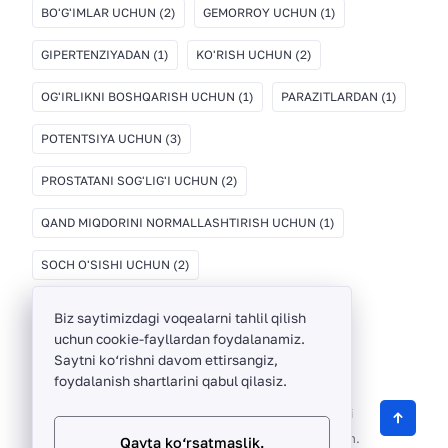
BO'G'IMLAR UCHUN
(2)
GEMORROY UCHUN
(1)
GIPERTENZIYADAN
(1)
KO'RISH UCHUN
(2)
OG'IRLIKNI BOSHQARISH UCHUN
(1)
PARAZITLARDAN
(1)
POTENTSIYA UCHUN
(3)
PROSTATANI SOG'LIG'I UCHUN
(2)
QAND MIQDORINI NORMALLASHTIRISH UCHUN
(1)
SOCH O'SISHI UCHUN
(2)
Biz saytimizdagi voqealarni tahlil qilish
uchun cookie-fayllardan foydalanamiz.
Saytni ko‘rishni davom ettirsangiz,
foydalanish shartlarini qabul qilasiz.
ThinkBayTech ©
2012 -
2026
O‘zbekistonda sifatli
biologik faol qo‘shimchalarni sotuvchi onlayn do‘kon.
Qayta ko‘rsatmaslik.