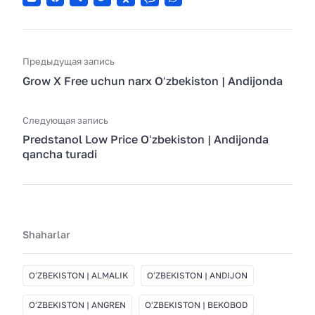
Предыдущая запись
Grow X Free uchun narx Oʻzbekiston | Andijonda
Следующая запись
Predstanol Low Price Oʻzbekiston | Andijonda
qancha turadi
Shaharlar
OʻZBEKISTON | ALMALIK
OʻZBEKISTON | ANDIJON
OʻZBEKISTON | ANGREN
OʻZBEKISTON | BEKOBOD