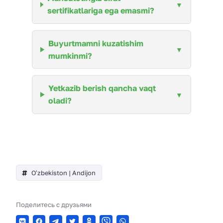
sertifikatlariga ega emasmi?
Buyurtmamni kuzatishim
mumkinmi?
Yetkazib berish qancha vaqt
oladi?
Oʻzbekiston | Andijon
Поделитесь с друзьями