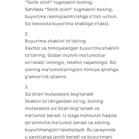
“Sotib olish” tugmasini bosing.
Sahifada “Sotib olish” tugmasini bosing,
buyurtma rasmiylashtirishga o’tish uchun.
Siz bevosita buyurtma shakliga o’tasiz.
Buyurtma shaklini to’ldiring
Xavfsiz va himoyalangan buyurtma shaklini
to’ldiring. Sizdan muhim ma’lumotlar
so’raladi: ismingiz, telefon raqamingiz. Biz
sizning ma’lumotlaringizni himoya qilishga
g’amxo’rlik qilamiz.
Siz bilan mutaxassis bog’lanadi
Shaklni to’ldirgandan so’ng, bizning
mutaxassis siz bilan bog’lanadi va
ma’lumot beradi. U sizga mahsulot haqida
qo’shimcha ma’lumot beradi va sizning
buyurtmangizni tasdiqlaydi. Bu jarayonda
u savollarga javob beradi va buyurtmani