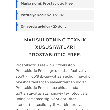
Marka nomi:
Prostabiotic Free
Pozitsiya kodi:
521153193
Omborda qoldiq:
<20 dona
MAHSULOTNING TEXNIK
XUSUSIYATLARI
PROSTABIOTIC FREE:
Prostabiotic Free – bu Oʻzbekiston
Prostabiotic Free ingredientlari faoliyat va
sog’likni qo’llab-quvvatlash uchun muvofiq
ravishda tanlangan elementlardan iborat.
Prostabiotic Free ishlab chiqarishda
qo’llanilayotgan zamonaviy texnologiyalar
uning samaradorligi va yuqori sifat
standartini tasdiqlaydi. Har bir porsiya