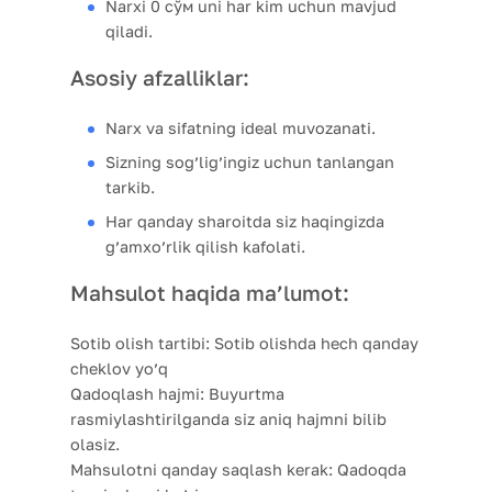
Narxi 0 сўм uni har kim uchun mavjud
qiladi.
Asosiy afzalliklar:
Narx va sifatning ideal muvozanati.
Sizning sog’lig’ingiz uchun tanlangan
tarkib.
Har qanday sharoitda siz haqingizda
g’amxo’rlik qilish kafolati.
Mahsulot haqida ma’lumot:
Sotib olish tartibi:
Sotib olishda hech qanday
cheklov yo’q
Qadoqlash hajmi:
Buyurtma
rasmiylashtirilganda siz aniq hajmni bilib
olasiz.
Mahsulotni qanday saqlash kerak:
Qadoqda