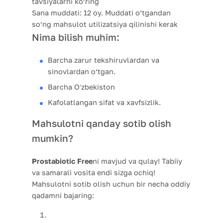
tavsiyalarni ko’ring
Sana muddati:
12 oy. Muddati o’tgandan
so’ng mahsulot utilizatsiya qilinishi kerak
Nima bilish muhim:
Barcha zarur tekshiruvlardan va
sinovlardan o’tgan.
Barcha Oʻzbekiston
Kafolatlangan sifat va xavfsizlik.
Mahsulotni qanday sotib olish
mumkin?
Prostabiotic Free
ni mavjud va qulay! Tabiiy
va samarali vosita endi sizga ochiq!
Mahsulotni sotib olish uchun bir necha oddiy
qadamni bajaring: