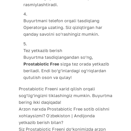
rasmiylashtiradi.
Buyurtmani telefon orqali tasdiqlang
Operatorga uzating. Siz qiziqtirgan har
qanday savolni so’rashingiz mumkin.
Tez yetkazib berish
Buyurtma tasdiqlangandan so’ng,
Prostabiotic Free
sizga tez orada yetkazib
beriladi. Endi bo’g’inlardagi og’riqlardan
qutulish oson va qulay!
Prostabiotic Freeni xarid qilish orqali
sog’lig’ingizni tiklashingiz mumkin. Buyurtma
bering ikki daqiqada!
Arzon narxda Prostabiotic Free sotib olishni
xohlaysizmi? Oʻzbekiston | Andijonda
yetkazib berish bilan?
Siz Prostabiotic Freeni do’konimizda arzon