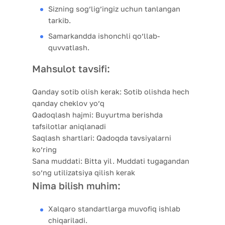
Sizning sog’lig’ingiz uchun tanlangan
tarkib.
Samarkandda ishonchli qo’llab-
quvvatlash.
Mahsulot tavsifi:
Qanday sotib olish kerak:
Sotib olishda hech
qanday cheklov yo’q
Qadoqlash hajmi:
Buyurtma berishda
tafsilotlar aniqlanadi
Saqlash shartlari:
Qadoqda tavsiyalarni
ko’ring
Sana muddati:
Bitta yil. Muddati tugagandan
so’ng utilizatsiya qilish kerak
Nima bilish muhim:
Xalqaro standartlarga muvofiq ishlab
chiqariladi.