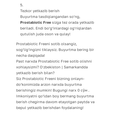
Tezkor yetkazib berish
Buyurtma tasdiqlangandan so’ng,
Prostabiotic Free
sizga tez orada yetkazib
beriladi. Endi bo’g’inlardagi og’riqlardan
qutulish juda oson va qulay!
Prostabiotic Freeni sotib olsangiz,
sog’lig’ingizni tiklaysiz. Buyurtma bering bir
necha daqiqada!
Past narxda Prostabiotic Free sotib olishni
xohlaysizmi? Oʻzbekiston | Samarkandda
yetkazib berish bilan?
Siz Prostabiotic Freeni bizning onlayn-
do’konimizda arzon narxda buyurtma
berishingiz mumkin! Bugungi narx 0 сўм .
Imkoniyatni qo’ldan boy bermang buyurtma
berish chegirma davom etayotgan paytda va
bepul yetkazib berishdan foydalaning!