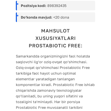
Pozitsiya kodi:
898392435
Do’konda mavjud:
<20 dona
MAHSULOT
XUSUSIYATLARI
PROSTABIOTIC FREE:
Samarkandda organizmingizni faol holatda
saqlovchi ilg’or oziq-ovqat qo’shimchasi.
Oziq-ovqat qo’shimchasi Prostabiotic Free
tarkibiga faol hayot uchun optimal
elementlar yaratadigan tanlangan
komponentlar kiradi. Prostabiotic Free ishlab
chiqarishda zamonaviy texnologiyalar
qo’llaniladi, bu uning yuqori sifatini va
tozaligini ta’minlaydi. Har bir porsiya
Prostabiotic Free muvozanatli tarkibni