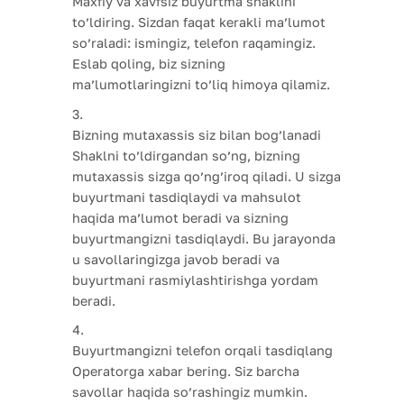
Maxfiy va xavfsiz buyurtma shaklini
to’ldiring. Sizdan faqat kerakli ma’lumot
so’raladi: ismingiz, telefon raqamingiz.
Eslab qoling, biz sizning
ma’lumotlaringizni to’liq himoya qilamiz.
Bizning mutaxassis siz bilan bog’lanadi
Shaklni to’ldirgandan so’ng, bizning
mutaxassis sizga qo’ng’iroq qiladi. U sizga
buyurtmani tasdiqlaydi va mahsulot
haqida ma’lumot beradi va sizning
buyurtmangizni tasdiqlaydi. Bu jarayonda
u savollaringizga javob beradi va
buyurtmani rasmiylashtirishga yordam
beradi.
Buyurtmangizni telefon orqali tasdiqlang
Operatorga xabar bering. Siz barcha
savollar haqida so’rashingiz mumkin.