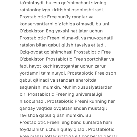
ta’minlaydi, bu esa qo’shimchani sizning
ratsioningizga kiritishni osonlashtiradi.
Prostabiotic Free sun’iy ranglar va
konservantlarni o’z ichiga olmaydi, bu uni
Oʻzbekiston Eng yaxshi natijalar uchun
Prostabiotic Freeni xilma-xil va muvozanatli
ratsion bilan qabul qilish tavsiya etiladi.
Oziq-ovqat qo’shimchasi Prostabiotic Free
Oʻzbekiston Prostabiotic Free sportchilar va
faol hayot kechirayotganlar uchun zarur
yordamni ta’minlaydi. Prostabiotic Free oson
qabul qilinadi va standart sharoitda
saqlanishi mumkin. Muhim xususiyatlardan
biri Prostabiotic Freening universalligi
hisoblanadi. Prostabiotic Freeni kunning har
qanday vaqtida ovqatlanishdan mustaqil
ravishda qabul qilish mumkin. Bu
Prostabiotic Freeni eng band kunlarda ham
foydalanish uchun qulay qiladi. Prostabiotic
Free mahsulotlar sifatiga e’tibor beradiganlar