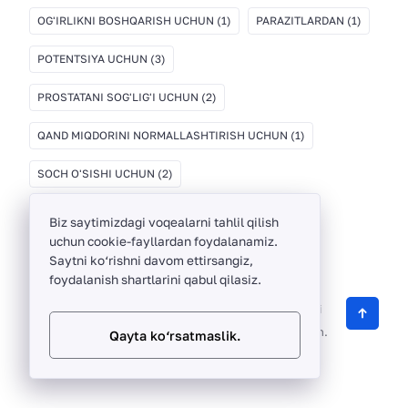
OG'IRLIKNI BOSHQARISH UCHUN
(1)
PARAZITLARDAN
(1)
POTENTSIYA UCHUN
(3)
PROSTATANI SOG'LIG'I UCHUN
(2)
QAND MIQDORINI NORMALLASHTIRISH UCHUN
(1)
SOCH O'SISHI UCHUN
(2)
Biz saytimizdagi voqealarni tahlil qilish
uchun cookie-fayllardan foydalanamiz.
Saytni ko‘rishni davom ettirsangiz,
foydalanish shartlarini qabul qilasiz.
ThinkBayTech ©
2012 -
2026
O‘zbekistonda sifatli
biologik faol qo‘shimchalarni sotuvchi onlayn do‘kon.
Qayta ko‘rsatmaslik.