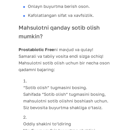
Onlayn buyurtma berish oson.
Kafolatlangan sifat va xavfsizlik.
Mahsulotni qanday sotib olish
mumkin?
Prostabiotic Free
ni mavjud va qulay!
Samarali va tabiiy vosita endi sizga ochiq!
Mahsulotni sotib olish uchun bir necha oson
qadamni bajaring:
“Sotib olish” tugmasini bosing.
Sahifada “Sotib olish” tugmasini bosing,
mahsulotni sotib olishni boshlash uchun.
Siz bevosita buyurtma shakliga o’tasiz.
Oddiy shaklni to’ldiring