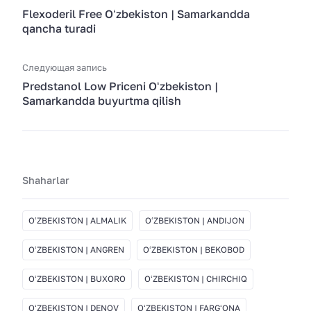
Flexoderil Free Oʻzbekiston | Samarkandda
qancha turadi
Следующая запись
Predstanol Low Priceni Oʻzbekiston |
Samarkandda buyurtma qilish
Shaharlar
OʻZBEKISTON | ALMALIK
OʻZBEKISTON | ANDIJON
OʻZBEKISTON | ANGREN
OʻZBEKISTON | BEKOBOD
OʻZBEKISTON | BUXORO
OʻZBEKISTON | CHIRCHIQ
OʻZBEKISTON | DENOV
OʻZBEKISTON | FARGʻONA