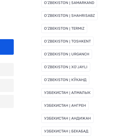
OʻZBEKISTON | SAMARKAND
OʻZBEKISTON | SHAHRISABZ
OʻZBEKISTON | TERMIZ
OʻZBEKISTON | TOSHKENT
OʻZBEKISTON | URGANCH
OʻZBEKISTON | XOʻJAYLI
OʻZBEKISTON | КЎКАНД
УЗБЕКИСТАН | АЛМАЛЫК
УЗБЕКИСТАН | АНГРЕН
УЗБЕКИСТАН | АНДИЖАН
УЗБЕКИСТАН | БЕКАБАД