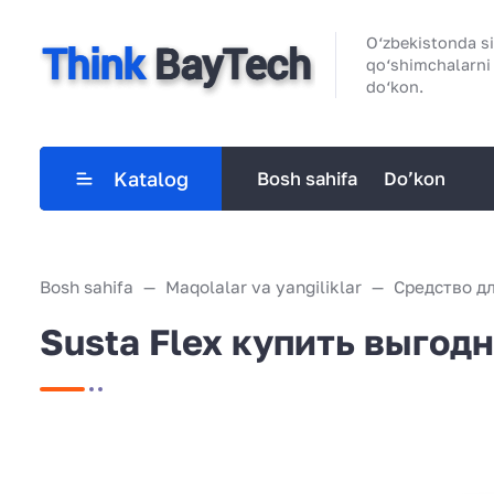
O‘zbekistonda sif
qo‘shimchalarni
do‘kon.
Katalog
Bosh sahifa
Do’kon
Bosh sahifa
Maqolalar va yangiliklar
Средство дл
Susta Flex купить выгодн