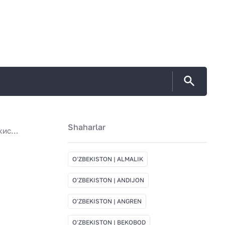
Shaharlar
Susta Flex купить выгодно в Узбекистан | Ангрен
OʻZBEKISTON | ALMALIK
OʻZBEKISTON | ANDIJON
OʻZBEKISTON | ANGREN
OʻZBEKISTON | BEKOBOD