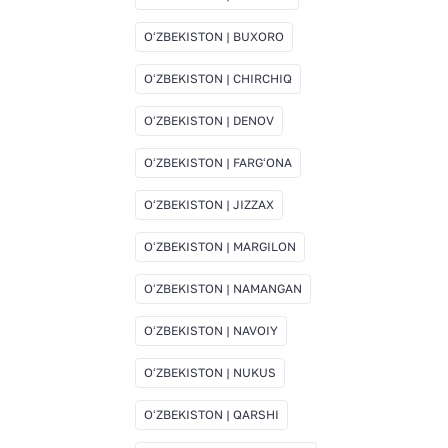
OʻZBEKISTON | BUXORO
OʻZBEKISTON | CHIRCHIQ
OʻZBEKISTON | DENOV
OʻZBEKISTON | FARGʻONA
OʻZBEKISTON | JIZZAX
OʻZBEKISTON | MARGILON
OʻZBEKISTON | NAMANGAN
OʻZBEKISTON | NAVOIY
OʻZBEKISTON | NUKUS
OʻZBEKISTON | QARSHI