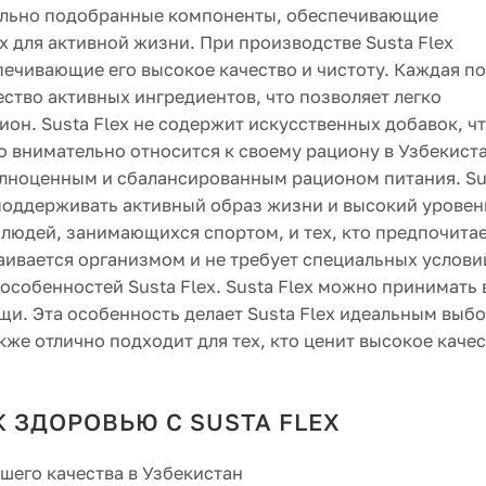
тельно подобранные компоненты, обеспечивающие
 для активной жизни. При производстве Susta Flex
ечивающие его высокое качество и чистоту. Каждая п
ство активных ингредиентов, что позволяет легко
он. Susta Flex не содержит искусственных добавок, ч
о внимательно относится к своему рациону в Узбекист
полноценным и сбалансированным рационом питания. Su
поддерживать активный образ жизни и высокий уровен
я людей, занимающихся спортом, и тех, кто предпочита
ваивается организмом и не требует специальных услови
 особенностей Susta Flex. Susta Flex можно принимать 
щи. Эта особенность делает Susta Flex идеальным выб
кже отлично подходит для тех, кто ценит высокое каче
К ЗДОРОВЬЮ С SUSTA FLEX
сшего качества в Узбекистан