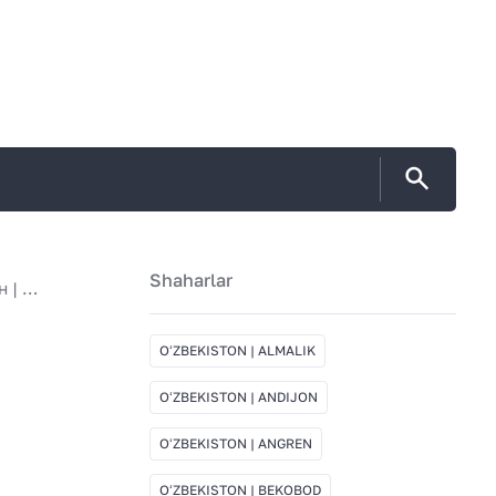
Shaharlar
Susta Flex стоимость в Узбекистан | Самарканд
OʻZBEKISTON | ALMALIK
OʻZBEKISTON | ANDIJON
OʻZBEKISTON | ANGREN
OʻZBEKISTON | BEKOBOD