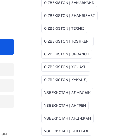
OʻZBEKISTON | SAMARKAND
OʻZBEKISTON | SHAHRISABZ
OʻZBEKISTON | TERMIZ
OʻZBEKISTON | TOSHKENT
OʻZBEKISTON | URGANCH
OʻZBEKISTON | XOʻJAYLI
OʻZBEKISTON | КЎКАНД
УЗБЕКИСТАН | АЛМАЛЫК
УЗБЕКИСТАН | АНГРЕН
УЗБЕКИСТАН | АНДИЖАН
УЗБЕКИСТАН | БЕКАБАД
тан