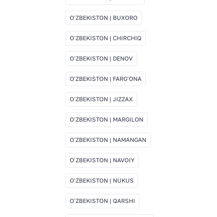
OʻZBEKISTON | BUXORO
OʻZBEKISTON | CHIRCHIQ
OʻZBEKISTON | DENOV
OʻZBEKISTON | FARGʻONA
OʻZBEKISTON | JIZZAX
OʻZBEKISTON | MARGILON
OʻZBEKISTON | NAMANGAN
OʻZBEKISTON | NAVOIY
OʻZBEKISTON | NUKUS
OʻZBEKISTON | QARSHI