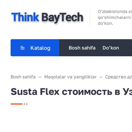
O‘zbekistonda sif
qo‘shimchalarni
do‘kon.
Katalog
Bosh sahifa
Do’kon
Bosh sahifa
Maqolalar va yangiliklar
Средство дл
Susta Flex стоимость в 