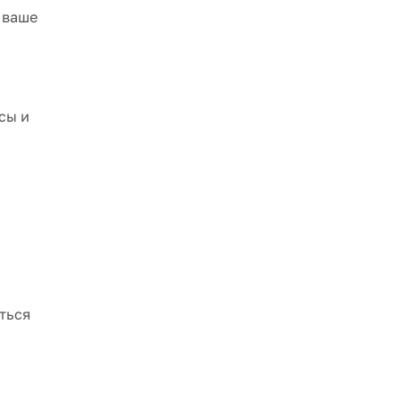
 ваше
сы и
ться