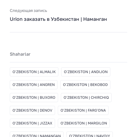
Следующая запись
Urion заказать в Узбекистан | Наманган
Shaharlar
OʻZBEKISTON | ALMALIK
OʻZBEKISTON | ANDIJON
OʻZBEKISTON | ANGREN
OʻZBEKISTON | BEKOBOD
OʻZBEKISTON | BUXORO
OʻZBEKISTON | CHIRCHIQ
OʻZBEKISTON | DENOV
OʻZBEKISTON | FARGʻONA
OʻZBEKISTON | JIZZAX
OʻZBEKISTON | MARGILON
OʻZBEKISTON | NAMANGAN
OʻZBEKISTON | NAVOIY