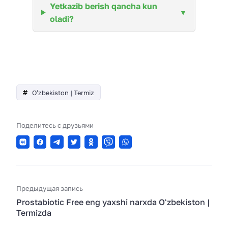
Yetkazib berish qancha kun
oladi?
Oʻzbekiston | Termiz
Поделитесь с друзьями
Предыдущая запись
Prostabiotic Free eng yaxshi narxda Oʻzbekiston |
Termizda