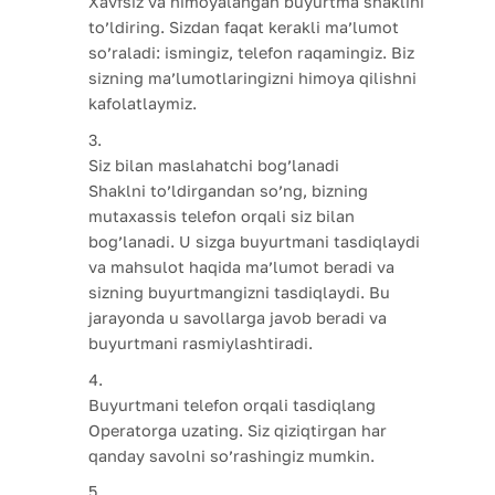
Xavfsiz va himoyalangan buyurtma shaklini
to’ldiring. Sizdan faqat kerakli ma’lumot
so’raladi: ismingiz, telefon raqamingiz. Biz
sizning ma’lumotlaringizni himoya qilishni
kafolatlaymiz.
Siz bilan maslahatchi bog’lanadi
Shaklni to’ldirgandan so’ng, bizning
mutaxassis telefon orqali siz bilan
bog’lanadi. U sizga buyurtmani tasdiqlaydi
va mahsulot haqida ma’lumot beradi va
sizning buyurtmangizni tasdiqlaydi. Bu
jarayonda u savollarga javob beradi va
buyurtmani rasmiylashtiradi.
Buyurtmani telefon orqali tasdiqlang
Operatorga uzating. Siz qiziqtirgan har
qanday savolni so’rashingiz mumkin.