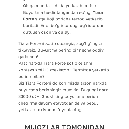
Qisqa muddat ichida yetkazib berish
Buyurtma tasdiqlangandan so’ng,
Tiara
Forte
sizga iloji boricha tezroq yetkazib
beriladi. Endi bo’g’inlardagi og’riqlardan
qutulish oson va qulay!
Tiara Forteni sotib olsangiz, sog’lig’ingizni
tiklaysiz. Buyurtma bering bir necha oddiy
qadamda!
Past narxda Tiara Forte sotib olishni
xohlaysizmi? Oʻzbekiston | Termizda yetkazib
berish bilan?
Siz Tiara Forteni do’konimizda arzon narxda
buyurtma berishingiz mumkin! Bugungi narx
33000 сўм. Shoshiling buyurtma berish
chegirma davom etayotganida va bepul
yetkazib berishdan foydalaning!
MIJOZLAR TOMONIDAN