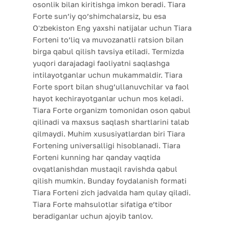
osonlik bilan kiritishga imkon beradi. Tiara
Forte sun’iy qo’shimchalarsiz, bu esa
Oʻzbekiston Eng yaxshi natijalar uchun Tiara
Forteni to’liq va muvozanatli ratsion bilan
birga qabul qilish tavsiya etiladi. Termizda
yuqori darajadagi faoliyatni saqlashga
intilayotganlar uchun mukammaldir. Tiara
Forte sport bilan shug’ullanuvchilar va faol
hayot kechirayotganlar uchun mos keladi.
Tiara Forte organizm tomonidan oson qabul
qilinadi va maxsus saqlash shartlarini talab
qilmaydi. Muhim xususiyatlardan biri Tiara
Fortening universalligi hisoblanadi. Tiara
Forteni kunning har qanday vaqtida
ovqatlanishdan mustaqil ravishda qabul
qilish mumkin. Bunday foydalanish formati
Tiara Forteni zich jadvalda ham qulay qiladi.
Tiara Forte mahsulotlar sifatiga e’tibor
beradiganlar uchun ajoyib tanlov.