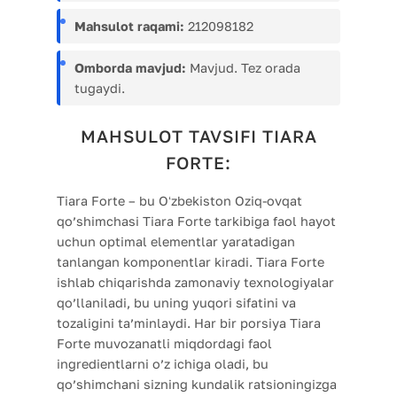
Mahsulot raqami:
212098182
Omborda mavjud:
Mavjud. Tez orada
tugaydi.
MAHSULOT TAVSIFI TIARA
FORTE:
Tiara Forte – bu Oʻzbekiston Oziq-ovqat
qo’shimchasi Tiara Forte tarkibiga faol hayot
uchun optimal elementlar yaratadigan
tanlangan komponentlar kiradi. Tiara Forte
ishlab chiqarishda zamonaviy texnologiyalar
qo’llaniladi, bu uning yuqori sifatini va
tozaligini ta’minlaydi. Har bir porsiya Tiara
Forte muvozanatli miqdordagi faol
ingredientlarni o’z ichiga oladi, bu
qo’shimchani sizning kundalik ratsioningizga