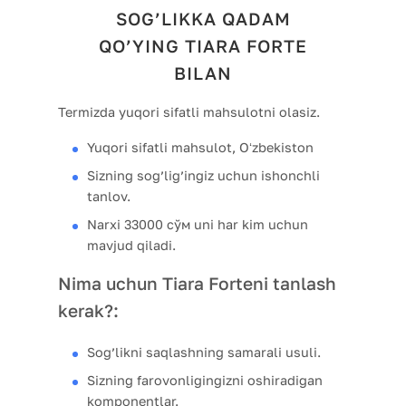
SOG’LIKKA QADAM
QO’YING TIARA FORTE
BILAN
Termizda yuqori sifatli mahsulotni olasiz.
Yuqori sifatli mahsulot, Oʻzbekiston
Sizning sog’lig’ingiz uchun ishonchli
tanlov.
Narxi 33000 сўм uni har kim uchun
mavjud qiladi.
Nima uchun Tiara Forteni tanlash
kerak?:
Sog’likni saqlashning samarali usuli.
Sizning farovonligingizni oshiradigan
komponentlar.