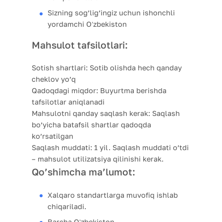
Sizning sog’lig’ingiz uchun ishonchli
yordamchi Oʻzbekiston
Mahsulot tafsilotlari:
Sotish shartlari:
Sotib olishda hech qanday
cheklov yo’q
Qadoqdagi miqdor:
Buyurtma berishda
tafsilotlar aniqlanadi
Mahsulotni qanday saqlash kerak:
Saqlash
bo’yicha batafsil shartlar qadoqda
ko’rsatilgan
Saqlash muddati:
1 yil. Saqlash muddati o’tdi
– mahsulot utilizatsiya qilinishi kerak.
Qo’shimcha ma’lumot:
Xalqaro standartlarga muvofiq ishlab
chiqariladi.
Barcha Oʻzbekiston