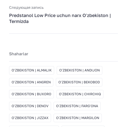
Следующая запись
Predstanol Low Price uchun narx Oʻzbekiston |
Termizda
Shaharlar
OʻZBEKISTON | ALMALIK
OʻZBEKISTON | ANDIJON
OʻZBEKISTON | ANGREN
OʻZBEKISTON | BEKOBOD
OʻZBEKISTON | BUXORO
OʻZBEKISTON | CHIRCHIQ
OʻZBEKISTON | DENOV
OʻZBEKISTON | FARGʻONA
OʻZBEKISTON | JIZZAX
OʻZBEKISTON | MARGILON