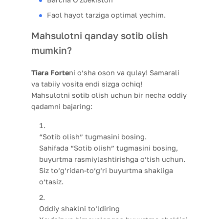
Faol hayot tarziga optimal yechim.
Mahsulotni qanday sotib olish
mumkin?
Tiara Forte
ni o’sha oson va qulay! Samarali
va tabiiy vosita endi sizga ochiq!
Mahsulotni sotib olish uchun bir necha oddiy
qadamni bajaring:
“Sotib olish” tugmasini bosing.
Sahifada “Sotib olish” tugmasini bosing,
buyurtma rasmiylashtirishga o’tish uchun.
Siz to’g’ridan-to’g’ri buyurtma shakliga
o’tasiz.
Oddiy shaklni to’ldiring