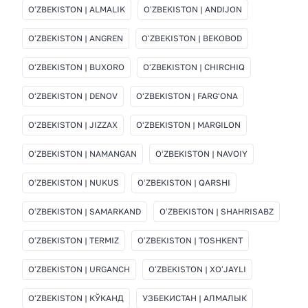
OʻZBEKISTON | ALMALIK
OʻZBEKISTON | ANDIJON
OʻZBEKISTON | ANGREN
OʻZBEKISTON | BEKOBOD
OʻZBEKISTON | BUXORO
OʻZBEKISTON | CHIRCHIQ
OʻZBEKISTON | DENOV
OʻZBEKISTON | FARGʻONA
OʻZBEKISTON | JIZZAX
OʻZBEKISTON | MARGILON
OʻZBEKISTON | NAMANGAN
OʻZBEKISTON | NAVOIY
OʻZBEKISTON | NUKUS
OʻZBEKISTON | QARSHI
OʻZBEKISTON | SAMARKAND
OʻZBEKISTON | SHAHRISABZ
OʻZBEKISTON | TERMIZ
OʻZBEKISTON | TOSHKENT
OʻZBEKISTON | URGANCH
OʻZBEKISTON | XOʻJAYLI
OʻZBEKISTON | КЎКАНД
УЗБЕКИСТАН | АЛМАЛЫК