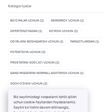
Kategoriyalar
BO'G'IMLAR UCHUN
(2)
GEMORROY UCHUN
(1)
GIPERTENZIYADAN
(1)
KO'RISH UCHUN
(2)
OG'IRLIKNI BOSHQARISH UCHUN
(1)
PARAZITLARDAN
(1)
POTENTSIYA UCHUN
(3)
PROSTATANI SOG'LIG'I UCHUN
(2)
QAND MIQDORINI NORMALLASHTIRISH UCHUN
(1)
SOCH O'SISHI UCHUN
(2)
Biz saytimizdagi voqealarni tahlil qilish
uchun cookie-fayllardan foydalanamiz.
Saytni ko‘rishni davom ettirsangiz,