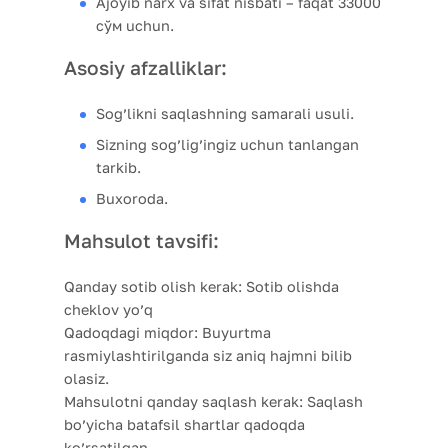
Ajoyib narx va sifat nisbati – faqat 33000
сўм uchun.
Asosiy afzalliklar:
Sog’likni saqlashning samarali usuli.
Sizning sog’lig’ingiz uchun tanlangan
tarkib.
Buxoroda.
Mahsulot tavsifi:
Qanday sotib olish kerak:
Sotib olishda
cheklov yo’q
Qadoqdagi miqdor:
Buyurtma
rasmiylashtirilganda siz aniq hajmni bilib
olasiz.
Mahsulotni qanday saqlash kerak:
Saqlash
bo’yicha batafsil shartlar qadoqda
ko’rsatilgan