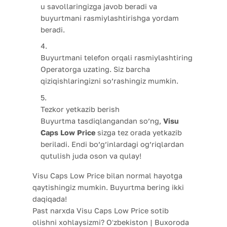
u savollaringizga javob beradi va
buyurtmani rasmiylashtirishga yordam
beradi.
Buyurtmani telefon orqali rasmiylashtiring
Operatorga uzating. Siz barcha
qiziqishlaringizni so’rashingiz mumkin.
Tezkor yetkazib berish
Buyurtma tasdiqlangandan so’ng,
Visu
Caps Low Price
sizga tez orada yetkazib
beriladi. Endi bo’g’inlardagi og’riqlardan
qutulish juda oson va qulay!
Visu Caps Low Price bilan normal hayotga
qaytishingiz mumkin. Buyurtma bering ikki
daqiqada!
Past narxda Visu Caps Low Price sotib
olishni xohlaysizmi? Oʻzbekiston | Buxoroda