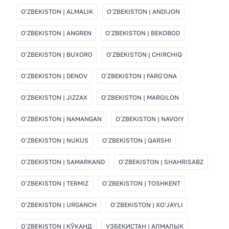
OʻZBEKISTON | ALMALIK
OʻZBEKISTON | ANDIJON
OʻZBEKISTON | ANGREN
OʻZBEKISTON | BEKOBOD
OʻZBEKISTON | BUXORO
OʻZBEKISTON | CHIRCHIQ
OʻZBEKISTON | DENOV
OʻZBEKISTON | FARGʻONA
OʻZBEKISTON | JIZZAX
OʻZBEKISTON | MARGILON
OʻZBEKISTON | NAMANGAN
OʻZBEKISTON | NAVOIY
OʻZBEKISTON | NUKUS
OʻZBEKISTON | QARSHI
OʻZBEKISTON | SAMARKAND
OʻZBEKISTON | SHAHRISABZ
OʻZBEKISTON | TERMIZ
OʻZBEKISTON | TOSHKENT
OʻZBEKISTON | URGANCH
OʻZBEKISTON | XOʻJAYLI
OʻZBEKISTON | КЎКАНД
УЗБЕКИСТАН | АЛМАЛЫК