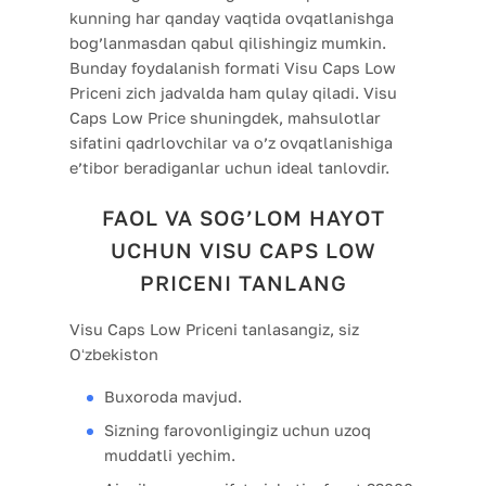
kunning har qanday vaqtida ovqatlanishga
bog’lanmasdan qabul qilishingiz mumkin.
Bunday foydalanish formati Visu Caps Low
Priceni zich jadvalda ham qulay qiladi. Visu
Caps Low Price shuningdek, mahsulotlar
sifatini qadrlovchilar va o’z ovqatlanishiga
e’tibor beradiganlar uchun ideal tanlovdir.
FAOL VA SOG’LOM HAYOT
UCHUN VISU CAPS LOW
PRICENI TANLANG
Visu Caps Low Priceni tanlasangiz, siz
Oʻzbekiston
Buxoroda mavjud.
Sizning farovonligingiz uchun uzoq
muddatli yechim.