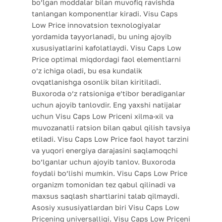
bo’lgan moddalar bilan muvofiq ravishda
tanlangan komponentlar kiradi. Visu Caps
Low Price innovatsion texnologiyalar
yordamida tayyorlanadi, bu uning ajoyib
xususiyatlarini kafolatlaydi. Visu Caps Low
Price optimal miqdordagi faol elementlarni
o’z ichiga oladi, bu esa kundalik
ovqatlanishga osonlik bilan kiritiladi.
Buxoroda o’z ratsioniga e’tibor beradiganlar
uchun ajoyib tanlovdir. Eng yaxshi natijalar
uchun Visu Caps Low Priceni xilma-xil va
muvozanatli ratsion bilan qabul qilish tavsiya
etiladi. Visu Caps Low Price faol hayot tarzini
va yuqori energiya darajasini saqlamoqchi
bo’lganlar uchun ajoyib tanlov. Buxoroda
foydali bo’lishi mumkin. Visu Caps Low Price
organizm tomonidan tez qabul qilinadi va
maxsus saqlash shartlarini talab qilmaydi.
Asosiy xususiyatlardan biri Visu Caps Low
Pricening universalligi. Visu Caps Low Priceni