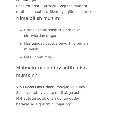
Sana muddati:
Bitta yil. Saqlash muddati
o’tdi – mahsulot utilizatsiya qilinishi kerak.
Nima bilish muhim:
Barcha zarur tekshiruvlardan va
sinovlardan o’tgan.
Har qanday vaqtda buyurtma berish
mumkin.
Oila uchun mos.
Mahsulotni qanday sotib olish
mumkin?
Visu Caps Low Price
ni mavjud va qulay!
Samarali tabiiy vosita endi sizga ochiq!
Mahsulotni sotib olish uchun oddiy
harakatlar algoritmini bajaring: