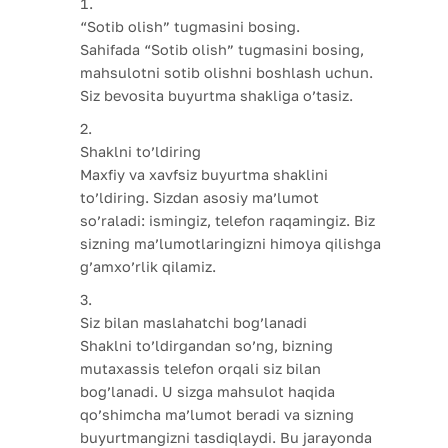
“Sotib olish” tugmasini bosing.
Sahifada “Sotib olish” tugmasini bosing,
mahsulotni sotib olishni boshlash uchun.
Siz bevosita buyurtma shakliga o’tasiz.
Shaklni to’ldiring
Maxfiy va xavfsiz buyurtma shaklini
to’ldiring. Sizdan asosiy ma’lumot
so’raladi: ismingiz, telefon raqamingiz. Biz
sizning ma’lumotlaringizni himoya qilishga
g’amxo’rlik qilamiz.
Siz bilan maslahatchi bog’lanadi
Shaklni to’ldirgandan so’ng, bizning
mutaxassis telefon orqali siz bilan
bog’lanadi. U sizga mahsulot haqida
qo’shimcha ma’lumot beradi va sizning
buyurtmangizni tasdiqlaydi. Bu jarayonda