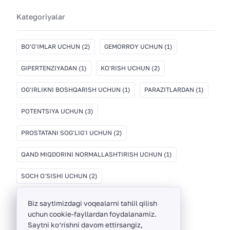
Kategoriyalar
BO'G'IMLAR UCHUN
(2)
GEMORROY UCHUN
(1)
GIPERTENZIYADAN
(1)
KO'RISH UCHUN
(2)
OG'IRLIKNI BOSHQARISH UCHUN
(1)
PARAZITLARDAN
(1)
POTENTSIYA UCHUN
(3)
PROSTATANI SOG'LIG'I UCHUN
(2)
QAND MIQDORINI NORMALLASHTIRISH UCHUN
(1)
SOCH O'SISHI UCHUN
(2)
Biz saytimizdagi voqealarni tahlil qilish
uchun cookie-fayllardan foydalanamiz.
Saytni ko‘rishni davom ettirsangiz,