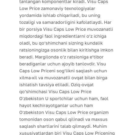
tanlangan komponentlar kiradi. Visu Caps
Low Price zamonaviy texnologiyalar
yordamida ishlab chiqariladi, bu uning
tozaligi va samaradorligini kafolatlaydi. Har
bir porsiya Visu Caps Low Price muvozanatli
miqdordagi faol ingredientlarni o’z ichiga
oladi, bu qo’shimchani sizning kundalik
ratsioningizga osonlik bilan kiritishga imkon
beradi. Margilonda o’z ratsioniga e’tibor
beradiganlar uchun ajoyib tanlovdir. Visu
Caps Low Priceni sog’likni saqlash uchun
xilma-xil va muvozanatli ovqat bilan birga
ishlatish tavsiya etiladi. Oziq-ovqat
qo’shimchasi Visu Caps Low Price
Oʻzbekiston U sportchilar uchun ham, faol
hayot kechirayotganlar uchun ham
Oʻzbekiston Visu Caps Low Price organizm
tomonidan oson qabul qilinadi va maxsus
saqlash shartlarini talab qilmaydi. Muhim
xususiyatlardan biri Visu Caps Low Pricening