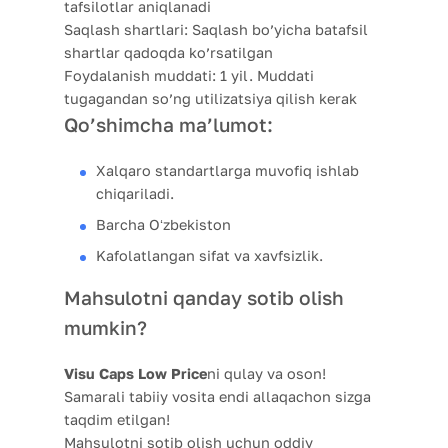
tafsilotlar aniqlanadi
Saqlash shartlari:
Saqlash bo’yicha batafsil
shartlar qadoqda ko’rsatilgan
Foydalanish muddati:
1 yil. Muddati
tugagandan so’ng utilizatsiya qilish kerak
Qo’shimcha ma’lumot:
Xalqaro standartlarga muvofiq ishlab
chiqariladi.
Barcha Oʻzbekiston
Kafolatlangan sifat va xavfsizlik.
Mahsulotni qanday sotib olish
mumkin?
Visu Caps Low Price
ni qulay va oson!
Samarali tabiiy vosita endi allaqachon sizga
taqdim etilgan!
Mahsulotni sotib olish uchun oddiy