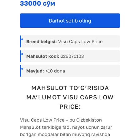
33000 сўм
Darhol sotib oling
Brend belgisi:
Visu Caps Low Price
Mahsulot kodi:
226075103
Mavjud:
<10 dona
MAHSULOT TO’G’RISIDA
MA’LUMOT VISU CAPS LOW
PRICE:
Visu Caps Low Price – bu Oʻzbekiston
Mahsulot tarkibiga faol hayot uchun zarur
bo’lgan moddalar bilan muvofiq ravishda