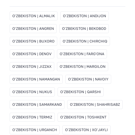
OʻZBEKISTON | ALMALIK
OʻZBEKISTON | ANDIJON
OʻZBEKISTON | ANGREN
OʻZBEKISTON | BEKOBOD
OʻZBEKISTON | BUXORO
OʻZBEKISTON | CHIRCHIQ
OʻZBEKISTON | DENOV
OʻZBEKISTON | FARGʻONA
OʻZBEKISTON | JIZZAX
OʻZBEKISTON | MARGILON
OʻZBEKISTON | NAMANGAN
OʻZBEKISTON | NAVOIY
OʻZBEKISTON | NUKUS
OʻZBEKISTON | QARSHI
OʻZBEKISTON | SAMARKAND
OʻZBEKISTON | SHAHRISABZ
OʻZBEKISTON | TERMIZ
OʻZBEKISTON | TOSHKENT
OʻZBEKISTON | URGANCH
OʻZBEKISTON | XOʻJAYLI