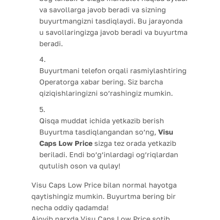
va savollarga javob beradi va sizning
buyurtmangizni tasdiqlaydi. Bu jarayonda
u savollaringizga javob beradi va buyurtma
beradi.
Buyurtmani telefon orqali rasmiylashtiring
Operatorga xabar bering. Siz barcha
qiziqishlaringizni so’rashingiz mumkin.
Qisqa muddat ichida yetkazib berish
Buyurtma tasdiqlangandan so’ng,
Visu
Caps Low Price
sizga tez orada yetkazib
beriladi. Endi bo’g’inlardagi og’riqlardan
qutulish oson va qulay!
Visu Caps Low Price bilan normal hayotga
qaytishingiz mumkin. Buyurtma bering bir
necha oddiy qadamda!
Ajoyib narxda Visu Caps Low Price sotib