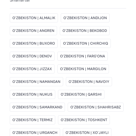
OʻZBEKISTON | ALMALIK
OʻZBEKISTON | ANDIJON
OʻZBEKISTON | ANGREN
OʻZBEKISTON | BEKOBOD
OʻZBEKISTON | BUXORO
OʻZBEKISTON | CHIRCHIQ
OʻZBEKISTON | DENOV
OʻZBEKISTON | FARGʻONA
OʻZBEKISTON | JIZZAX
OʻZBEKISTON | MARGILON
OʻZBEKISTON | NAMANGAN
OʻZBEKISTON | NAVOIY
OʻZBEKISTON | NUKUS
OʻZBEKISTON | QARSHI
OʻZBEKISTON | SAMARKAND
OʻZBEKISTON | SHAHRISABZ
OʻZBEKISTON | TERMIZ
OʻZBEKISTON | TOSHKENT
OʻZBEKISTON | URGANCH
OʻZBEKISTON | XOʻJAYLI