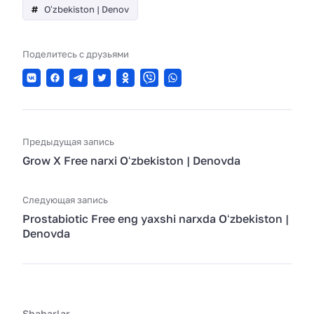
Oʻzbekiston | Denov
Поделитесь с друзьями
Предыдущая запись
Grow X Free narxi Oʻzbekiston | Denovda
Следующая запись
Prostabiotic Free eng yaxshi narxda Oʻzbekiston |
Denovda
Shaharlar