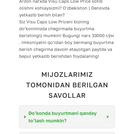
Arzon narxda Visu Caps Low Price sotib
olishni xohlaysizmi? Oʻzbekiston | Denovda
yetkazib berish bilan?
Siz Visu Caps Low Priceni bizning
do’konimizda chegirmada buyurtma
berishingiz mumkin! Bugungi narx 33000 сўм
. Imkoniyatni qo’ldan boy bermang buyurtma
berish chegirma davom etayotgan paytda va
bepul yetkazib berishdan foydalaning!
MIJOZLARIMIZ
TOMONIDAN BERILGAN
SAVOLLAR
Do’konda buyurtmani qanday
to’lash mumkin?