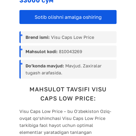
33000 сўм
Sotib olishni amalga oshiring
Brend ismi:
Visu Caps Low Price
Mahsulot kodi:
810043269
Do’konda mavjud:
Mavjud. Zaxiralar
tugash arafasida.
MAHSULOT TAVSIFI VISU
CAPS LOW PRICE:
Visu Caps Low Price – bu Oʻzbekiston Oziq-
ovqat qo’shimchasi Visu Caps Low Price
tarkibiga faol hayot uchun optimal
elementlar yaratadigan tanlangan