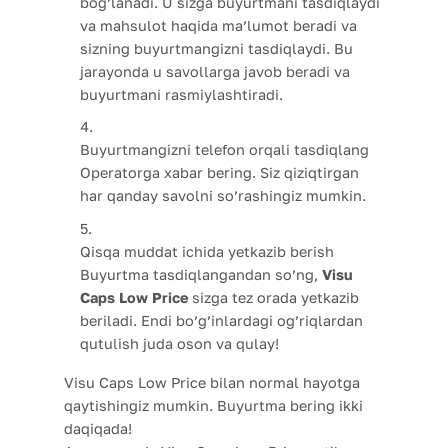
bog’lanadi. U sizga buyurtmani tasdiqlaydi
va mahsulot haqida ma’lumot beradi va
sizning buyurtmangizni tasdiqlaydi. Bu
jarayonda u savollarga javob beradi va
buyurtmani rasmiylashtiradi.
Buyurtmangizni telefon orqali tasdiqlang
Operatorga xabar bering. Siz qiziqtirgan
har qanday savolni so’rashingiz mumkin.
Qisqa muddat ichida yetkazib berish
Buyurtma tasdiqlangandan so’ng,
Visu
Caps Low Price
sizga tez orada yetkazib
beriladi. Endi bo’g’inlardagi og’riqlardan
qutulish juda oson va qulay!
Visu Caps Low Price bilan normal hayotga
qaytishingiz mumkin. Buyurtma bering ikki
daqiqada!