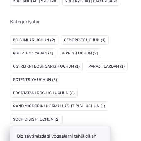
УЗБЕКИСТАН | ЧИРЧИК
УЗБЕКИСТАН | ШАХРИСАБЗ
Kategoriyalar
BO'G'IMLAR UCHUN
(2)
GEMORROY UCHUN
(1)
GIPERTENZIYADAN
(1)
KO'RISH UCHUN
(2)
OG'IRLIKNI BOSHQARISH UCHUN
(1)
PARAZITLARDAN
(1)
POTENTSIYA UCHUN
(3)
PROSTATANI SOG'LIG'I UCHUN
(2)
QAND MIQDORINI NORMALLASHTIRISH UCHUN
(1)
SOCH O'SISHI UCHUN
(2)
Biz saytimizdagi voqealarni tahlil qilish