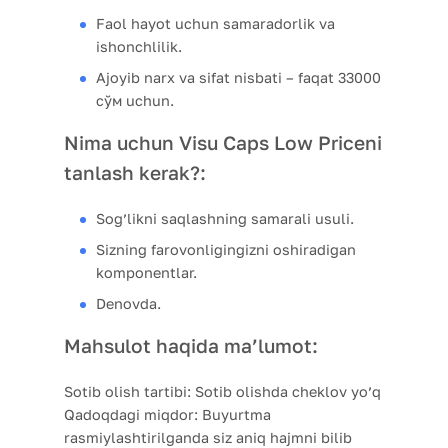
Faol hayot uchun samaradorlik va
ishonchlilik.
Ajoyib narx va sifat nisbati – faqat 33000
сўм uchun.
Nima uchun Visu Caps Low Priceni
tanlash kerak?:
Sog’likni saqlashning samarali usuli.
Sizning farovonligingizni oshiradigan
komponentlar.
Denovda.
Mahsulot haqida ma’lumot:
Sotib olish tartibi:
Sotib olishda cheklov yo’q
Qadoqdagi miqdor:
Buyurtma
rasmiylashtirilganda siz aniq hajmni bilib