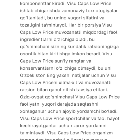
komponentlar kiradi. Visu Caps Low Price
ishlab chiqarishda zamonaviy texnologiyalar
qo’llaniladi, bu uning yuqori sifatini va
tozaligini ta’minlaydi. Har bir porsiya Visu
Caps Low Price muvozanatli miqdordagi faol
ingredientlarni o’z ichiga oladi, bu
qo’shimchani sizning kundalik ratsioningizga
osonlik bilan kiritishga imkon beradi. Visu
Caps Low Price sun’iy ranglar va
konservantlarni o’z ichiga olmaydi, bu uni
Oʻzbekiston Eng yaxshi natijalar uchun Visu
Caps Low Priceni xilma-xil va muvozanatli
ratsion bilan qabul qilish tavsiya etiladi.
Oziq-ovqat qo’shimchasi Visu Caps Low Price
faoliyatni yuqori darajada saqlashni
xohlaganlar uchun ajoyib yordamchi bo’ladi.
Visu Caps Low Price sportchilar va faol hayot
kechirayotganlar uchun zarur yordamni
ta’minlaydi. Visu Caps Low Price organizm
tomonidan tez qabul qilinadi va maxsus