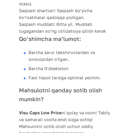
olasiz.
Saqlash shartlari:
Saqlash bo’yicha
ko’rsatmalar qadoqqa yozilgan.
Saqlash muddati:
Bitta yil. Muddati
tugagandan so’ng utilizatsiya qilish kerak
Qo’shimcha ma’lumot:
Barcha zarur tekshiruvlardan va
sinovlardan o’tgan.
Barcha Oʻzbekiston
Faol hayot tarziga optimal yechim.
Mahsulotni qanday sotib olish
mumkin?
Visu Caps Low Price
ni qulay va oson! Tabiiy
va samarali vosita endi sizga ochiq!
Mahsulotni sotib olish uchun oddiy