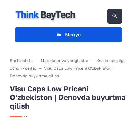
Menyu
Bosh sahifa
Maqolalar va yangiliklar
Koʻzlar sogʻligʻi
uchun vosita.
Visu Caps Low Priceni Oʻzbekiston |
Denovda buyurtma qilish
Visu Caps Low Priceni
Oʻzbekiston | Denovda buyurtma
qilish