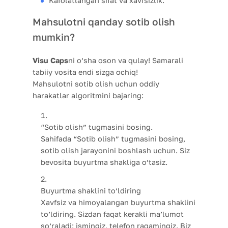
Kafolatlangan sifat va xavfsizlik.
Mahsulotni qanday sotib olish
mumkin?
Visu Caps
ni o’sha oson va qulay! Samarali
tabiiy vosita endi sizga ochiq!
Mahsulotni sotib olish uchun oddiy
harakatlar algoritmini bajaring:
“Sotib olish” tugmasini bosing.
Sahifada “Sotib olish” tugmasini bosing,
sotib olish jarayonini boshlash uchun. Siz
bevosita buyurtma shakliga o’tasiz.
Buyurtma shaklini to’ldiring
Xavfsiz va himoyalangan buyurtma shaklini
to’ldiring. Sizdan faqat kerakli ma’lumot
so’raladi: ismingiz, telefon raqamingiz. Biz