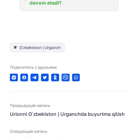
davom etadi?
Oʻzbekiston | Urganch
Поделитесь с друзьями
Предыдущая запись
Urionni Oʻzbekiston | Urganchda buyurtma qilish
Следующая запись