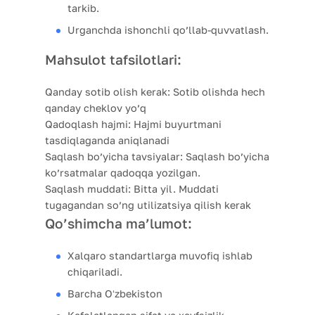
tarkib.
Urganchda ishonchli qo’llab-quvvatlash.
Mahsulot tafsilotlari:
Qanday sotib olish kerak:
Sotib olishda hech
qanday cheklov yo’q
Qadoqlash hajmi:
Hajmi buyurtmani
tasdiqlaganda aniqlanadi
Saqlash bo’yicha tavsiyalar:
Saqlash bo’yicha
ko’rsatmalar qadoqqa yozilgan.
Saqlash muddati:
Bitta yil. Muddati
tugagandan so’ng utilizatsiya qilish kerak
Qo’shimcha ma’lumot:
Xalqaro standartlarga muvofiq ishlab
chiqariladi.
Barcha Oʻzbekiston