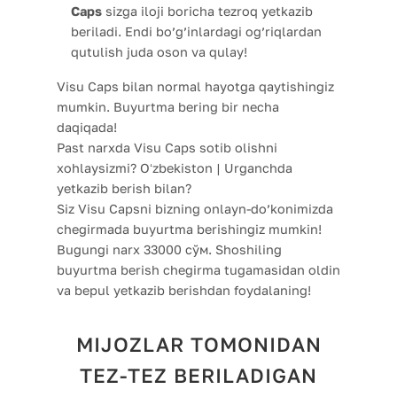
Caps
sizga iloji boricha tezroq yetkazib
beriladi. Endi bo’g’inlardagi og’riqlardan
qutulish juda oson va qulay!
Visu Caps bilan normal hayotga qaytishingiz
mumkin. Buyurtma bering bir necha
daqiqada!
Past narxda Visu Caps sotib olishni
xohlaysizmi? Oʻzbekiston | Urganchda
yetkazib berish bilan?
Siz Visu Capsni bizning onlayn-do’konimizda
chegirmada buyurtma berishingiz mumkin!
Bugungi narx 33000 сўм. Shoshiling
buyurtma berish chegirma tugamasidan oldin
va bepul yetkazib berishdan foydalaning!
MIJOZLAR TOMONIDAN
TEZ-TEZ BERILADIGAN