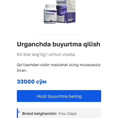
Urganchda buyurtma qilish
Koʻzlar sogʻligʻi uchun vosita.
Qo’llashdan oldin maslahat oling mutaxassis
bilan.
33000 сўм
Hozir buyurtma bering
Brend belgilanishi:
Visu Caps