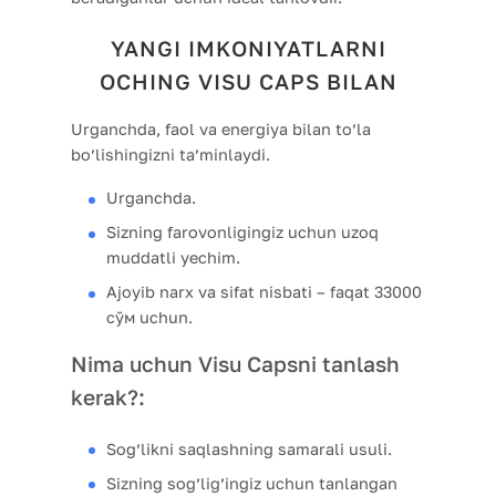
YANGI IMKONIYATLARNI
OCHING VISU CAPS BILAN
Urganchda, faol va energiya bilan to’la
bo’lishingizni ta’minlaydi.
Urganchda.
Sizning farovonligingiz uchun uzoq
muddatli yechim.
Ajoyib narx va sifat nisbati – faqat 33000
сўм uchun.
Nima uchun Visu Capsni tanlash
kerak?:
Sog’likni saqlashning samarali usuli.
Sizning sog’lig’ingiz uchun tanlangan