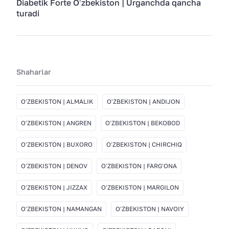
Diabetik Forte Oʻzbekiston | Urganchda qancha
turadi
Shaharlar
OʻZBEKISTON | ALMALIK
OʻZBEKISTON | ANDIJON
OʻZBEKISTON | ANGREN
OʻZBEKISTON | BEKOBOD
OʻZBEKISTON | BUXORO
OʻZBEKISTON | CHIRCHIQ
OʻZBEKISTON | DENOV
OʻZBEKISTON | FARGʻONA
OʻZBEKISTON | JIZZAX
OʻZBEKISTON | MARGILON
OʻZBEKISTON | NAMANGAN
OʻZBEKISTON | NAVOIY