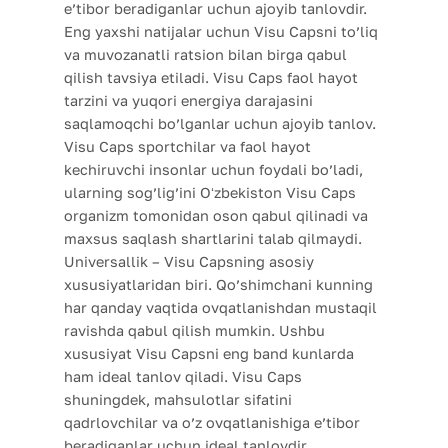
e’tibor beradiganlar uchun ajoyib tanlovdir.
Eng yaxshi natijalar uchun Visu Capsni to’liq
va muvozanatli ratsion bilan birga qabul
qilish tavsiya etiladi. Visu Caps faol hayot
tarzini va yuqori energiya darajasini
saqlamoqchi bo’lganlar uchun ajoyib tanlov.
Visu Caps sportchilar va faol hayot
kechiruvchi insonlar uchun foydali bo’ladi,
ularning sog’lig’ini Oʻzbekiston Visu Caps
organizm tomonidan oson qabul qilinadi va
maxsus saqlash shartlarini talab qilmaydi.
Universallik – Visu Capsning asosiy
xususiyatlaridan biri. Qo’shimchani kunning
har qanday vaqtida ovqatlanishdan mustaqil
ravishda qabul qilish mumkin. Ushbu
xususiyat Visu Capsni eng band kunlarda
ham ideal tanlov qiladi. Visu Caps
shuningdek, mahsulotlar sifatini
qadrlovchilar va o’z ovqatlanishiga e’tibor
beradiganlar uchun ideal tanlovdir.