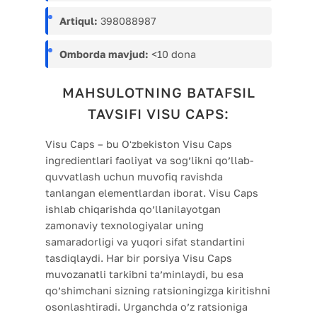
Artiqul:
398088987
Omborda mavjud:
<10 dona
MAHSULOTNING BATAFSIL
TAVSIFI VISU CAPS:
Visu Caps – bu Oʻzbekiston Visu Caps
ingredientlari faoliyat va sog’likni qo’llab-
quvvatlash uchun muvofiq ravishda
tanlangan elementlardan iborat. Visu Caps
ishlab chiqarishda qo’llanilayotgan
zamonaviy texnologiyalar uning
samaradorligi va yuqori sifat standartini
tasdiqlaydi. Har bir porsiya Visu Caps
muvozanatli tarkibni ta’minlaydi, bu esa
qo’shimchani sizning ratsioningizga kiritishni
osonlashtiradi. Urganchda o’z ratsioniga